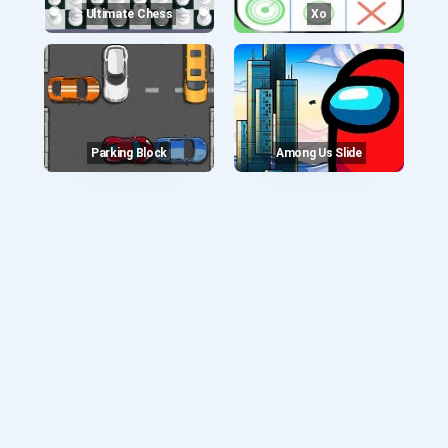
Ultimate Chess
Xo
Parking Block
Among Us Slide