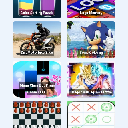
Color Sorting Puzzle
Logo Memory
Dirt Motorbike Slide
Sonic Coloring
Maria Clara E Jp Piano
Game Tiles
Dragon Ball Jigsaw Puzzle