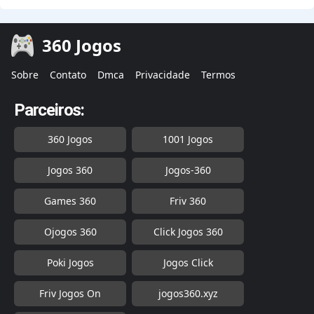
360 Jogos
Sobre
Contato
Dmca
Privacidade
Termos
Parceiros:
360 Jogos
1001 Jogos
Jogos 360
Jogos-360
Games 360
Friv 360
Ojogos 360
Click Jogos 360
Poki Jogos
Jogos Click
Friv Jogos On
jogos360.xyz