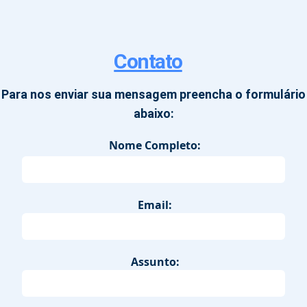
Contato
Para nos enviar sua mensagem preencha o formulário
abaixo:
Nome Completo:
Email:
Assunto: