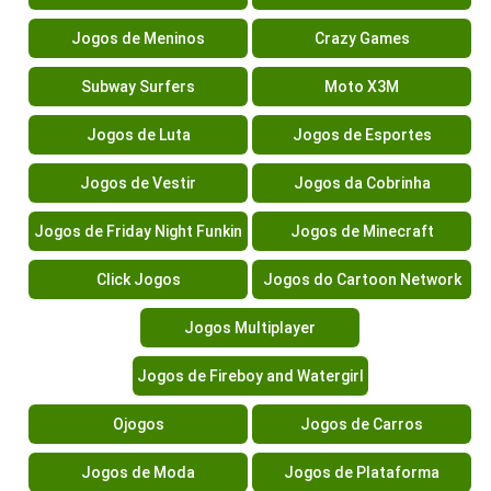
Jogos de Meninos
Crazy Games
Subway Surfers
Moto X3M
Jogos de Luta
Jogos de Esportes
Jogos de Vestir
Jogos da Cobrinha
Jogos de Friday Night Funkin
Jogos de Minecraft
Click Jogos
Jogos do Cartoon Network
Jogos Multiplayer
Jogos de Fireboy and Watergirl
Ojogos
Jogos de Carros
Jogos de Moda
Jogos de Plataforma