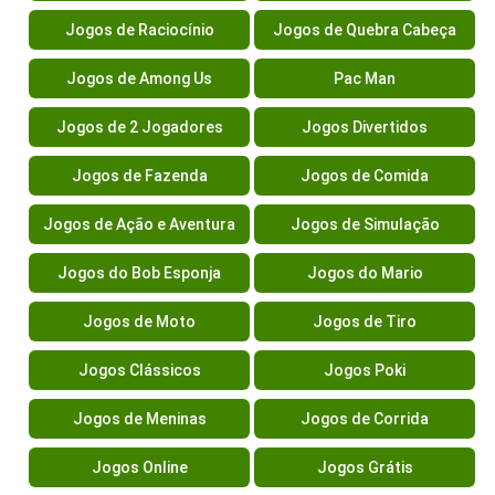
Jogos de Raciocínio
Jogos de Quebra Cabeça
Jogos de Among Us
Pac Man
Jogos de 2 Jogadores
Jogos Divertidos
Jogos de Fazenda
Jogos de Comida
Jogos de Ação e Aventura
Jogos de Simulação
Jogos do Bob Esponja
Jogos do Mario
Jogos de Moto
Jogos de Tiro
Jogos Clássicos
Jogos Poki
Jogos de Meninas
Jogos de Corrida
Jogos Online
Jogos Grátis