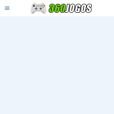
Open main menu