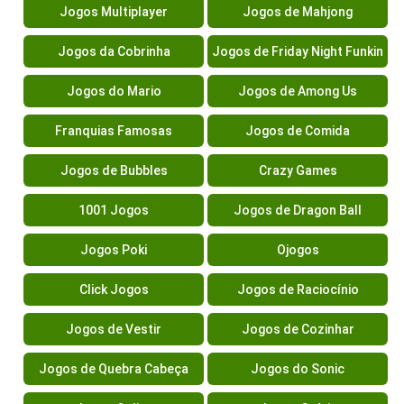
Jogos Multiplayer
Jogos de Mahjong
Jogos da Cobrinha
Jogos de Friday Night Funkin
Jogos do Mario
Jogos de Among Us
Franquias Famosas
Jogos de Comida
Jogos de Bubbles
Crazy Games
1001 Jogos
Jogos de Dragon Ball
Jogos Poki
Ojogos
Click Jogos
Jogos de Raciocínio
Jogos de Vestir
Jogos de Cozinhar
Jogos de Quebra Cabeça
Jogos do Sonic