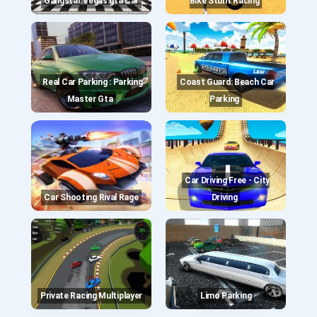
Gangstar Vegas:gta Car
Bike Stunt Racing
Real Car Parking : Parking
Coast Guard: Beach Car
Master Gta
Parking
Car Driving Free - City
Car Shooting Rival Rage
Driving
Private Racing Multiplayer
Limo Parking