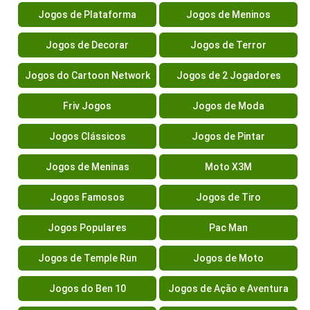
Jogos de Plataforma
Jogos de Meninos
Jogos de Decorar
Jogos de Terror
Jogos do Cartoon Network
Jogos de 2 Jogadores
Friv Jogos
Jogos de Moda
Jogos Clássicos
Jogos de Pintar
Jogos de Meninas
Moto X3M
Jogos Famosos
Jogos de Tiro
Jogos Populares
Pac Man
Jogos de Temple Run
Jogos de Moto
Jogos do Ben 10
Jogos de Ação e Aventura