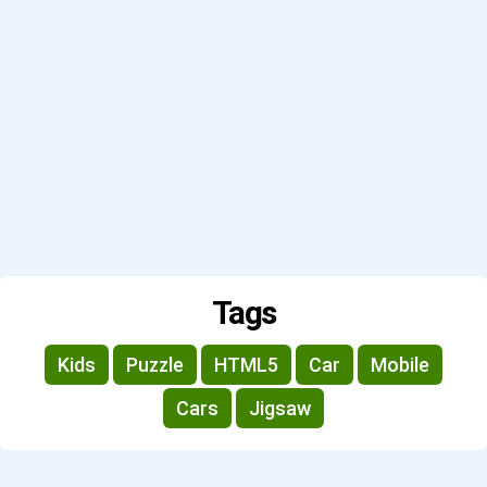
Tags
Kids
Puzzle
HTML5
Car
Mobile
Cars
Jigsaw