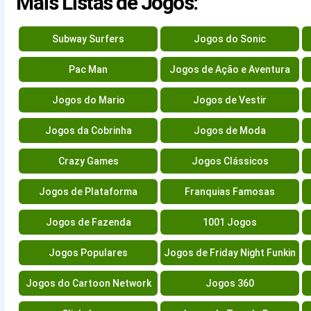
Mais Listas de Jogos:
Subway Surfers
Jogos do Sonic
Pac Man
Jogos de Ação e Aventura
Jogos do Mario
Jogos de Vestir
Jogos da Cobrinha
Jogos de Moda
Crazy Games
Jogos Clássicos
Jogos de Plataforma
Franquias Famosas
Jogos de Fazenda
1001 Jogos
Jogos Populares
Jogos de Friday Night Funkin
Jogos do Cartoon Network
Jogos 360