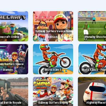
Subway Surfers Venice New
Minecraft Online
Edition
Penalty Shoote
Station
Moto X3m 1
Moto X3m 5 - Poo
utal Battle Royale
Subway Surfers Beijing
Highway Racer