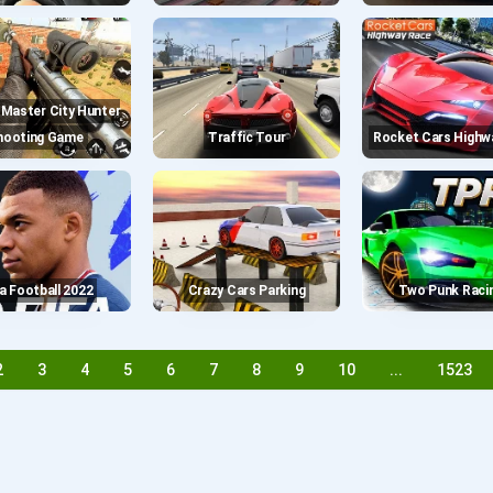
hooting Game
Traffic Tour
Rocket Cars Highw
ifa Football 2022
Crazy Cars Parking
Two Punk Raci
2
3
4
5
6
7
8
9
10
...
1523