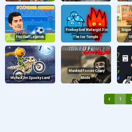
Fireboy And Watergirl 3 In
Sniper Master City Hunter
Football Legends
The Ice Temple
S
Masked Forces Crazy
Moto X3m Spooky Land
Mode
F
1