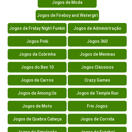
Jogos de Moda
Jogos de Fireboy and Watergirl
Jogos de Friday Night Funkin
Jogos de Administração
Jogos Poki
Jogos 360
Jogos da Cobrinha
Jogos de Meninas
Jogos do Ben 10
Jogos Clássicos
Jogos de Carros
Crazy Games
Jogos de Among Us
Jogos de Temple Run
Jogos de Moto
Friv Jogos
Jogos de Quebra Cabeça
Jogos de Corrida