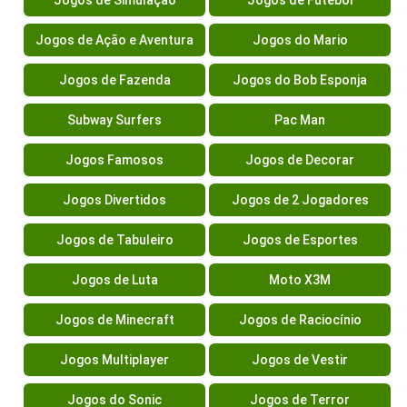
Jogos de Simulação
Jogos de Futebol
Jogos de Ação e Aventura
Jogos do Mario
Jogos de Fazenda
Jogos do Bob Esponja
Subway Surfers
Pac Man
Jogos Famosos
Jogos de Decorar
Jogos Divertidos
Jogos de 2 Jogadores
Jogos de Tabuleiro
Jogos de Esportes
Jogos de Luta
Moto X3M
Jogos de Minecraft
Jogos de Raciocínio
Jogos Multiplayer
Jogos de Vestir
Jogos do Sonic
Jogos de Terror