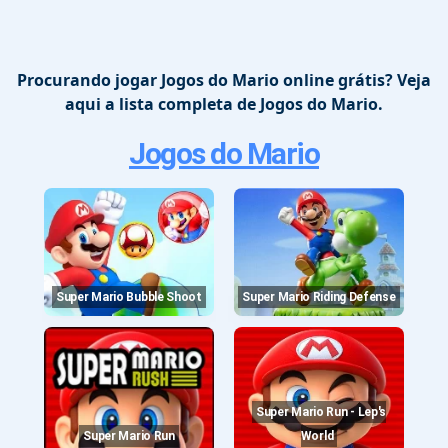
Procurando jogar Jogos do Mario online grátis? Veja
aqui a lista completa de Jogos do Mario.
Jogos do Mario
Super Mario Bubble Shoot
Super Mario Riding Defense
Super Mario Run - Lep's
Super Mario Run
World