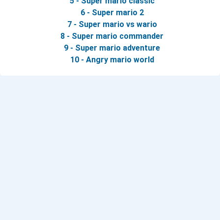
5 - Super mario classic
6 - Super mario 2
7 - Super mario vs wario
8 - Super mario commander
9 - Super mario adventure
10 - Angry mario world