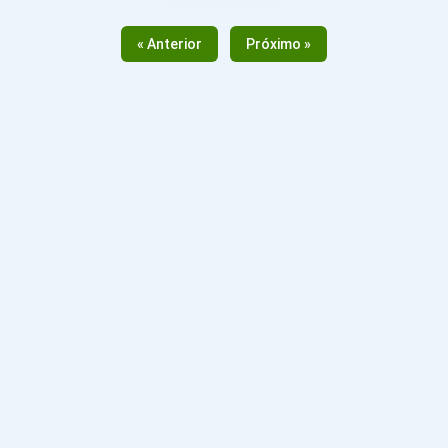
« Anterior
Próximo »