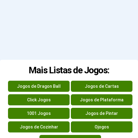
Mais Listas de Jogos:
Jogos de Dragon Ball
Jogos de Cartas
Click Jogos
Jogos de Plataforma
1001 Jogos
Jogos de Pintar
Jogos de Cozinhar
Ojogos