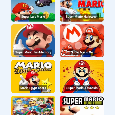
Super Lule Mario
Super Mario Halloween
Super Mario Fun Memory
Super Mario Go
Mario Egypt Stars
Super Mario Assassin