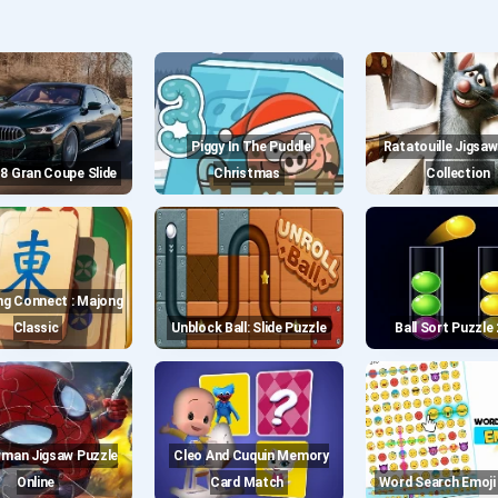
Piggy In The Puddle
Ratatouille Jigsaw Puzzle
8 Gran Coupe Slide
Christmas
Collection
Classic
Unblock Ball: Slide Puzzle
Ball Sort Puzzle
Cleo And Cuquin Memory
Online
Card Match
Word Search Emoji