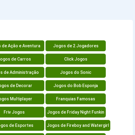
 de Ação e Aventura
Jogos de 2 Jogadores
ogos de Carros
Click Jogos
s de Administração
Jogos do Sonic
ogos de Decorar
Jogos do Bob Esponja
ogos Multiplayer
Franquias Famosas
Friv Jogos
Jogos de Friday Night Funkin
gos de Esportes
Jogos de Fireboy and Watergirl