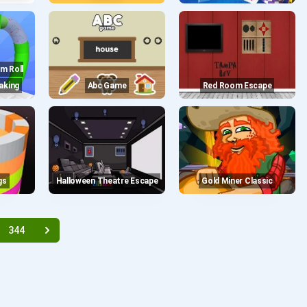
aking
Abc Game
Red Room Escape
gs
Halloween Theatre Escape
Gold Miner Classic
344