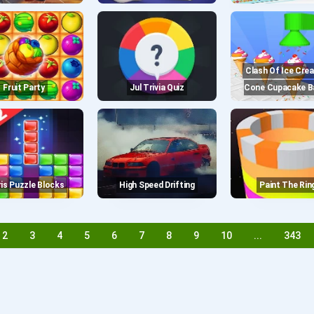
Clash Of Ice Cream Roll
Fruit Party
Jul Trivia Quiz
Cone Cupacake B
tris Puzzle Blocks
High Speed Drifting
Paint The Rin
2
3
4
5
6
7
8
9
10
...
343