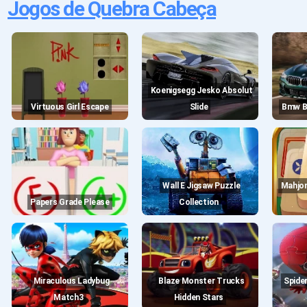
Jogos de Quebra Cabeça
Koenigsegg Jesko Absolut
Virtuous Girl Escape
Slide
Bmw B
Wall E Jigsaw Puzzle
Mahjong Connect : Majong
Papers Grade Please
Collection
Miraculous Ladybug
Blaze Monster Trucks
Spiderman Jigsaw Puzzle
Match3
Hidden Stars