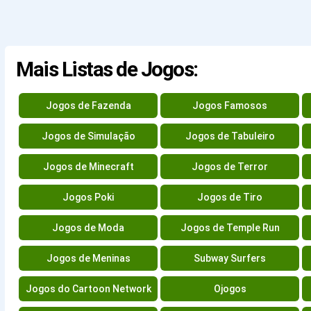
Mais Listas de Jogos:
Jogos de Fazenda
Jogos Famosos
Jogos de Simulação
Jogos de Tabuleiro
Jogos de Minecraft
Jogos de Terror
Jogos Poki
Jogos de Tiro
Jogos de Moda
Jogos de Temple Run
Jogos de Meninas
Subway Surfers
Jogos do Cartoon Network
Ojogos