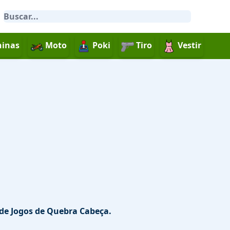
inas
Moto
Poki
Tiro
Vestir
 de Jogos de Quebra Cabeça.