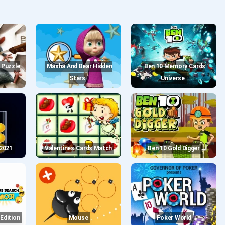
Masha And Bear Hidden
Ben 10 Memory Cards
Stars
Universe
 2021
Valentines Cards Match
Ben 10 Gold Digger
 Edition
Mouse
Poker World