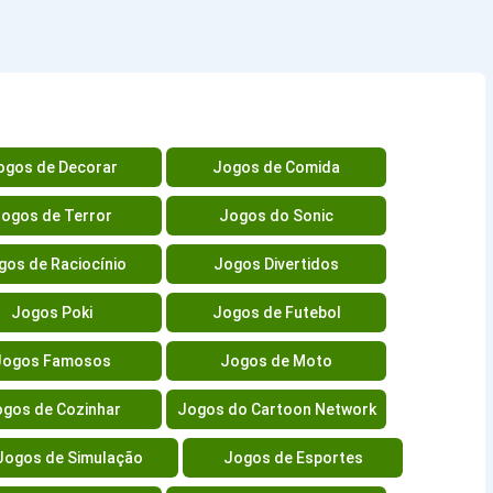
ogos de Decorar
Jogos de Comida
ogos de Terror
Jogos do Sonic
gos de Raciocínio
Jogos Divertidos
Jogos Poki
Jogos de Futebol
Jogos Famosos
Jogos de Moto
gos de Cozinhar
Jogos do Cartoon Network
Jogos de Simulação
Jogos de Esportes