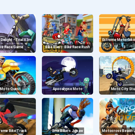
Extreme Motorbikes Match
ke Race Game
Bike Blast- Bike Race Rush
3
Moto Quest
Apocalypse Moto
Moto City St
treme Bike Track
Bmx Bikers Jigsaw
Motocross Beach 