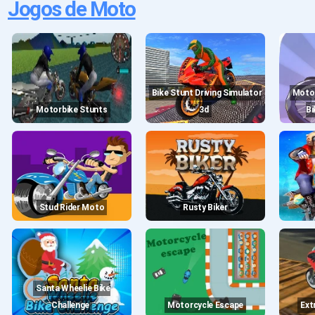
Jogos de Moto
Bike Stunt Driving Simulator
Moto Delight - Trial X3m
Motorbike Stunts
3d
Bi
Stud Rider Moto
Rusty Biker
Santa Wheelie Bike
Challenge
Motorcycle Escape
Ex