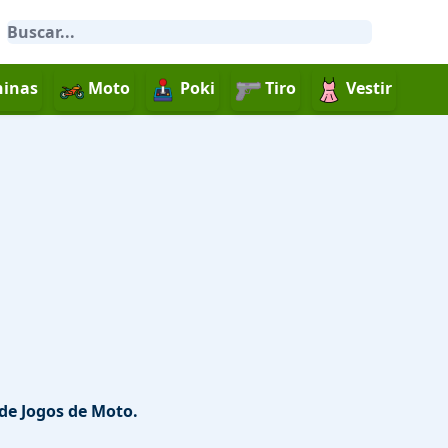
inas
Moto
Poki
Tiro
Vestir
 de Jogos de Moto.