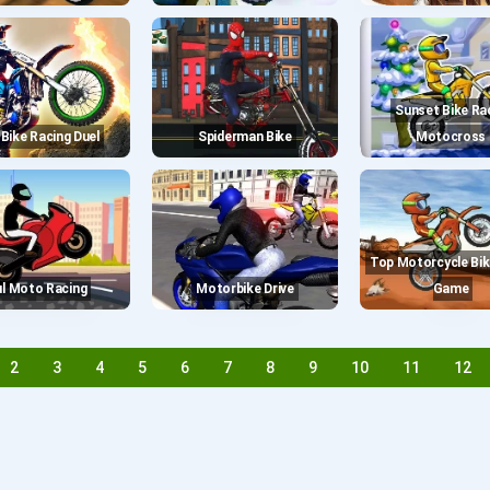
Sunset Bike Racer -
t Bike Racing Duel
Spiderman Bike
Motocross
Top Motorcycle Bike Racing
Jul Moto Racing
Motorbike Drive
Game
2
3
4
5
6
7
8
9
10
11
12