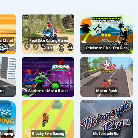
Real Bike Racing Game
2019
Stickman Bike : Pro Ride
unt
Spiderman Moto Racer
Motor Rush
Jumping
Blocky Bike Racing
Motorcycle Run