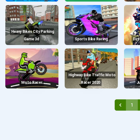
Heavy Bikes City Parking
Game 3d
Sports Bike Racing
Dir
Highway Bike Traffic Moto
Moto Racer
Racer 2020
1