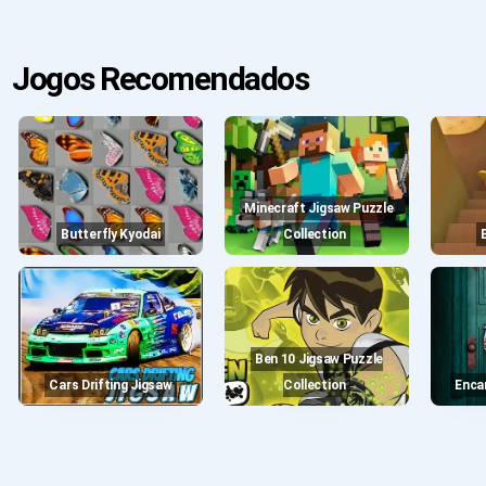
Jogos Recomendados
Minecraft Jigsaw Puzzle
Butterfly Kyodai
Collection
Ben 10 Jigsaw Puzzle
Cars Drifting Jigsaw
Collection
Enc