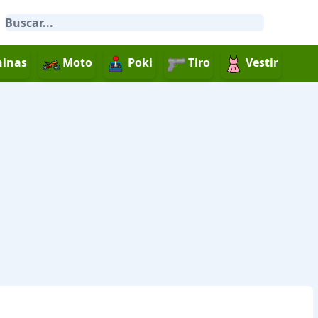
inas
Moto
Poki
Tiro
Vestir