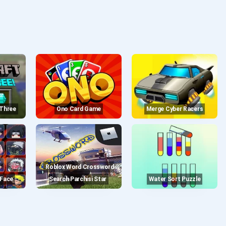
 Three
Ono Card Game
Merge Cyber Racers
Roblox Word Crossword
 Face
Search Parchisi Star
Water Sort Puzzle