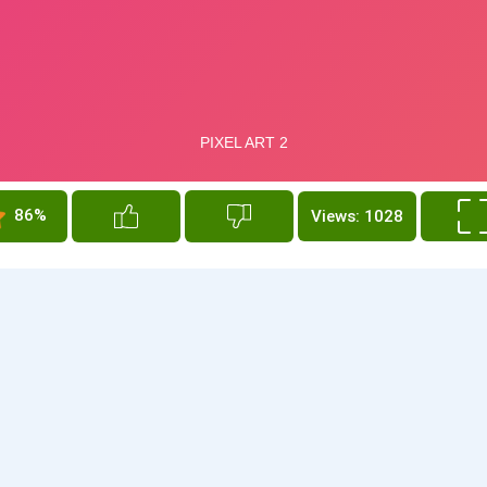
86%
Views: 1028