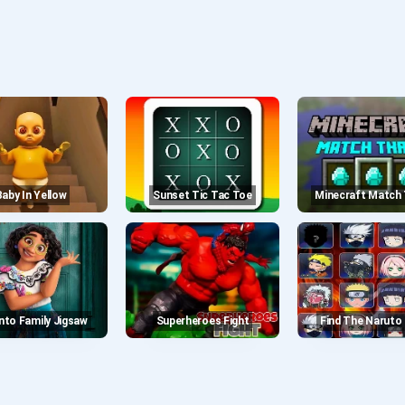
Baby In Yellow
Sunset Tic Tac Toe
Minecraft Match
anto Family Jigsaw
Superheroes Fight
Find The Naruto