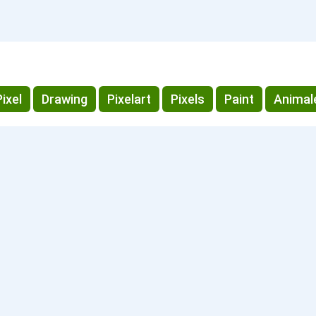
Pixel
Drawing
Pixelart
Pixels
Paint
Animal