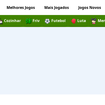
Melhores Jogos
Mais Jogados
Jogos Novos
Cozinhar
Friv
Futebol
Luta
Men