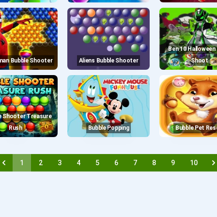
Ben 10 Halloween Bubble
rman Bubble Shooter
Aliens Bubble Shooter
Shoot
Rush
Bubble Popping
Bubble Pet Re
1
2
3
4
5
6
7
8
9
10