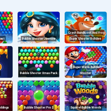
Crash Bandicoot And Frog
last
Bubble Shooter Jasmine
Super Shooter Bubbles
Super Mario Bubble
Bubble Shooter Xmas Pack
Shooter
uddings
Bubble Shooter Pro 2
Squirrel Bubble Woods