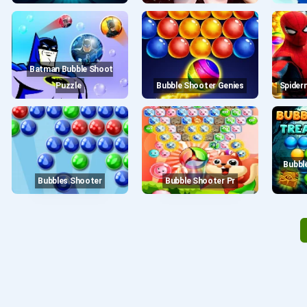
Batman Bubble Shoot
Puzzle
Bubble Shooter Genies
Spide
Bubble Shooter Treasure
Bubbles Shooter
Bubble Shooter Pr