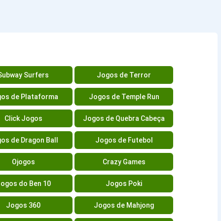
Subway Surfers
Jogos de Terror
os de Plataforma
Jogos de Temple Run
Click Jogos
Jogos de Quebra Cabeça
os de Dragon Ball
Jogos de Futebol
Ojogos
Crazy Games
ogos do Ben 10
Jogos Poki
Jogos 360
Jogos de Mahjong