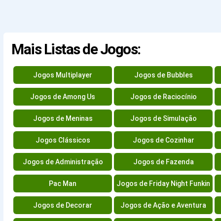
Mais Listas de Jogos:
Jogos Multiplayer
Jogos de Bubbles
Jogos de Among Us
Jogos de Raciocínio
Jogos de Meninas
Jogos de Simulação
Jogos Clássicos
Jogos de Cozinhar
Jogos de Administração
Jogos de Fazenda
Pac Man
Jogos de Friday Night Funkin
Jogos de Decorar
Jogos de Ação e Aventura