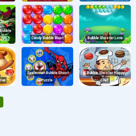
Candy Bubble Blast
Bubble Shooter Love
Spiderman Bubble Shoot
Bubble Shooter Happy
scue
Puzzle
Chef