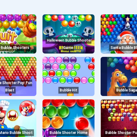
Halloween Bubble Shooter
it Bubble Shooters
Game
Santa Bubble B
Blast
Bubble Hit
Bubble Saga
 Mario Bubble Shoot
Bubble Shooter Home
Bubble Shooter P