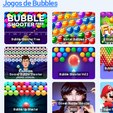
Jogos de Bubbles
Bubble Shooter Free
Winter Bubbles
Fru
Bubble Shooter Pop: Fun
Soccer Bubble Shooter
Bubble Shooter Hd 2
Ocean Bubble Shooter
Bubble Up Master
2023
Super