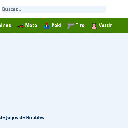
inas
Moto
Poki
Tiro
Vestir
de Jogos de Bubbles.