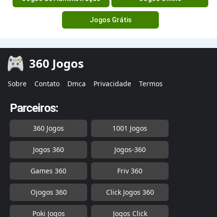
Jogos Grátis
360 Jogos
Sobre
Contato
Dmca
Privacidade
Termos
Parceiros:
360 Jogos
1001 Jogos
Jogos 360
Jogos-360
Games 360
Friv 360
Ojogos 360
Click Jogos 360
Poki Jogos
Jogos Click