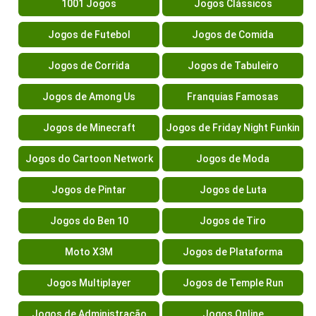
1001 Jogos
Jogos Clássicos
Jogos de Futebol
Jogos de Comida
Jogos de Corrida
Jogos de Tabuleiro
Jogos de Among Us
Franquias Famosas
Jogos de Minecraft
Jogos de Friday Night Funkin
Jogos do Cartoon Network
Jogos de Moda
Jogos de Pintar
Jogos de Luta
Jogos do Ben 10
Jogos de Tiro
Moto X3M
Jogos de Plataforma
Jogos Multiplayer
Jogos de Temple Run
Jogos de Administração
Jogos Online