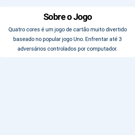
Sobre o Jogo
Quatro cores é um jogo de cartão muito divertido
baseado no popular jogo Uno. Enfrentar até 3
adversários controlados por computador.