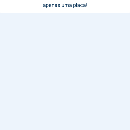
apenas uma placa!