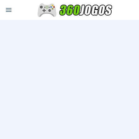
Open main menu