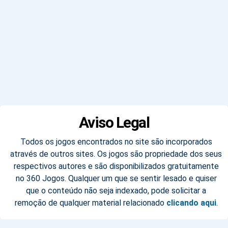
Aviso Legal
Todos os jogos encontrados no site são incorporados
através de outros sites. Os jogos são propriedade dos seus
respectivos autores e são disponibilizados gratuitamente
no 360 Jogos. Qualquer um que se sentir lesado e quiser
que o conteúdo não seja indexado, pode solicitar a
remoção de qualquer material relacionado
clicando aqui
.