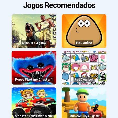
Jogos Recomendados
Gta Cars Jigsaw
Pou Online
Poppy Playtime Chapter 1
Pet Connect
Monster Truck Vlad & Niki
Stumble Guys Jigsaw