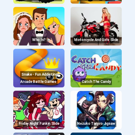
Who Is?
Motorcycle And Girls Slide
Snake - Fun Addicting
Arcade Battle Games
Catch The Candy
Friday Night Funkin Slide
Nezuko Tanjiro Jigsaw