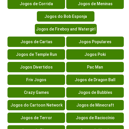
Jogos de Corrida
Jogos de Meninas
Jogos do Bob Esponja
Jogos de Fireboy and Watergirl
Jogos de Cartas
Jogos Populares
Jogos de Temple Run
Jogos Poki
Jogos Divertidos
Pac Man
Friv Jogos
Jogos de Dragon Ball
Crazy Games
Jogos de Bubbles
Jogos do Cartoon Network
Jogos de Minecraft
Jogos de Terror
Jogos de Raciocínio