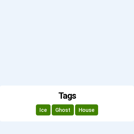
Tags
Ice
Ghost
House