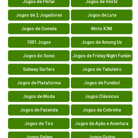
Jogos de Pintar
Jogos de Vestir
Jogos de 2 Jogadores
Jogos de Luta
Jogos de Comida
Moto X3M
1001 Jogos
Jogos de Among Us
Jogos do Sonic
Jogos de Friday Night Funkin
Subway Surfers
Jogos de Tabuleiro
Jogos de Plataforma
Jogos de Futebol
Jogos de Moda
Jogos Clássicos
Jogos de Fazenda
Jogos da Cobrinha
Jogos de Tiro
Jogos de Ação e Aventura
Jogos Online
Jogos Grátis