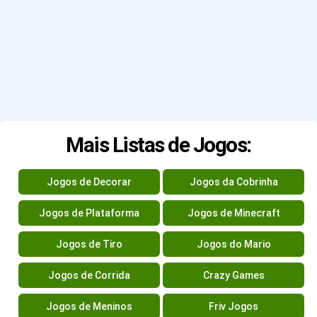
Mais Listas de Jogos:
Jogos de Decorar
Jogos da Cobrinha
Jogos de Plataforma
Jogos de Minecraft
Jogos de Tiro
Jogos do Mario
Jogos de Corrida
Crazy Games
Jogos de Meninos
Friv Jogos