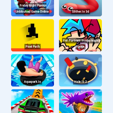
Friday Night Funkin
Unblocked Game Online
Slither.io 3d
Fnf Portrait : Friday Night
Pixel Path
Funkin
Aquapark.io
Hole Io 2