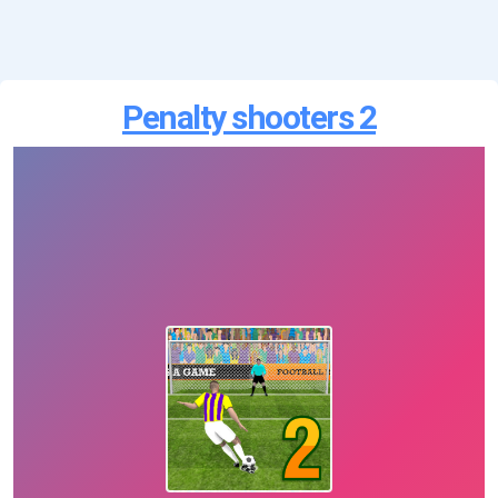
Penalty shooters 2