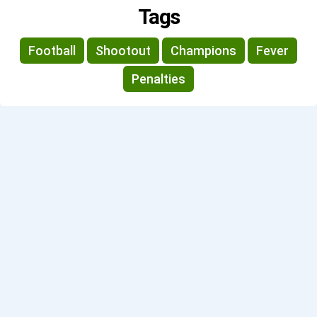
Tags
Football
Shootout
Champions
Fever
Penalties