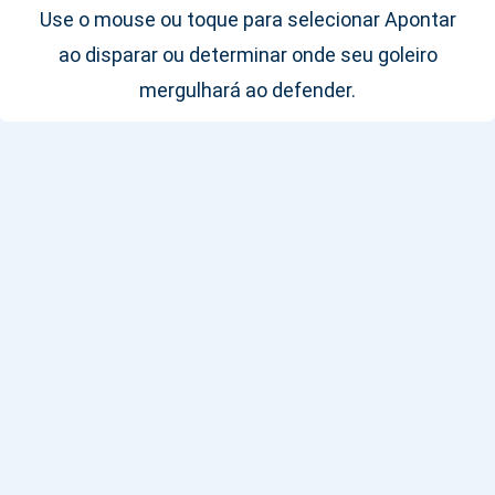
Use o mouse ou toque para selecionar Apontar
ao disparar ou determinar onde seu goleiro
mergulhará ao defender.