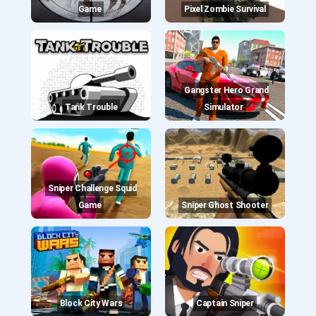
Game
Pixel Zombie Survival
Gangster Hero Grand
Tank Trouble
Simulator
Sniper Challenge Squid
Game
Sniper Ghost Shooter
Block City Wars
Captain Sniper