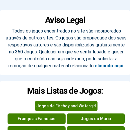
Aviso Legal
Todos os jogos encontrados no site são incorporados
através de outros sites. Os jogos são propriedade dos seus
respectivos autores e são disponibilizados gratuitamente
no 360 Jogos. Qualquer um que se sentir lesado e quiser
que o conteúdo não seja indexado, pode solicitar a
remoção de qualquer material relacionado
clicando aqui
.
Mais Listas de Jogos:
Jogos de Fireboy and Watergirl
Franquias Famosas
Jogos do Mario