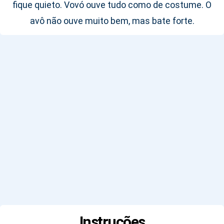
fique quieto. Vovó ouve tudo como de costume. O
avô não ouve muito bem, mas bate forte.
Instruções