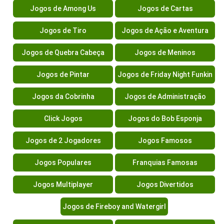
Jogos de Among Us
Jogos de Cartas
Jogos de Tiro
Jogos de Ação e Aventura
Jogos de Quebra Cabeça
Jogos de Meninos
Jogos de Pintar
Jogos de Friday Night Funkin
Jogos da Cobrinha
Jogos de Administração
Click Jogos
Jogos do Bob Esponja
Jogos de 2 Jogadores
Jogos Famosos
Jogos Populares
Franquias Famosas
Jogos Multiplayer
Jogos Divertidos
Jogos de Fireboy and Watergirl