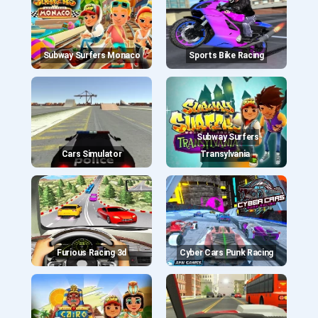
Subway Surfers Monaco
Sports Bike Racing
Subway Surfers
Cars Simulator
Transylvania
Furious Racing 3d
Cyber Cars Punk Racing