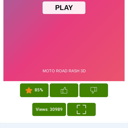
85%
Views: 30989