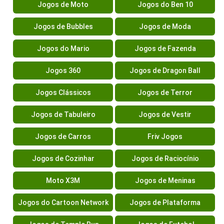
Jogos de Moto
Jogos do Ben 10
Jogos de Bubbles
Jogos de Moda
Jogos do Mario
Jogos de Fazenda
Jogos 360
Jogos de Dragon Ball
Jogos Clássicos
Jogos de Terror
Jogos de Tabuleiro
Jogos de Vestir
Jogos de Carros
Friv Jogos
Jogos de Cozinhar
Jogos de Raciocínio
Moto X3M
Jogos de Meninas
Jogos do Cartoon Network
Jogos de Plataforma