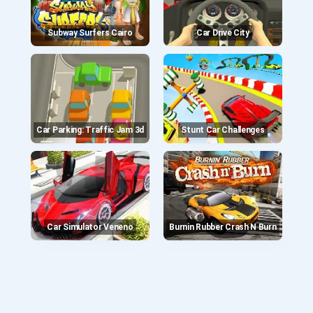
Subway Surfers Cairo
Car Drive City
Car Parking: Traffic Jam 3d
Stunt Car Challenges
Car Simulator Veneno
Burnin Rubber Crash N Burn