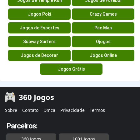
Jogos de Temple Run
Jogos de Futebol
Jogos Poki
Crazy Games
Jogos de Esportes
Pac Man
Subway Surfers
Ojogos
Jogos de Decorar
Jogos Online
Jogos Grátis
360 Jogos
Sobre
Contato
Dmca
Privacidade
Termos
Parceiros:
360 Jogos
1001 Jogos