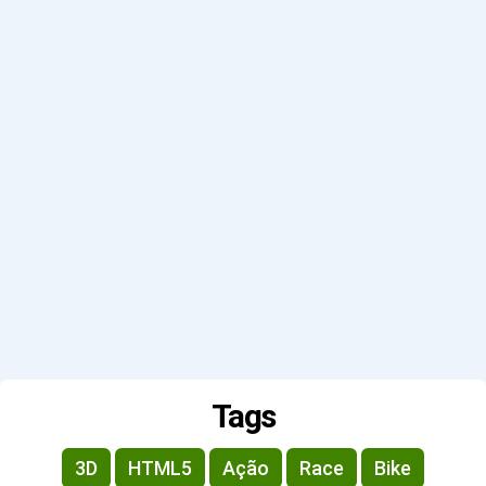
Tags
3D
HTML5
Ação
Race
Bike