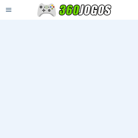
Open main menu