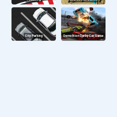
City Parking
Demolition Derby Car Game