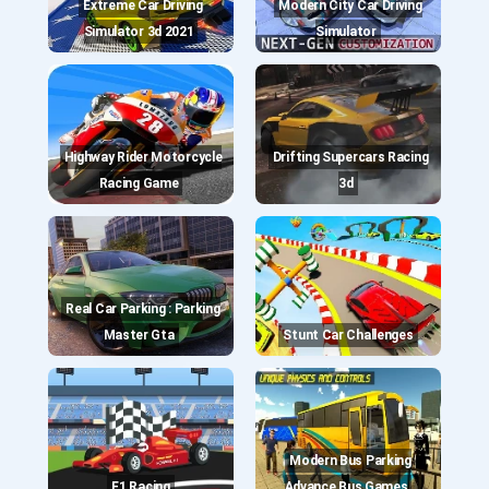
Extreme Car Driving
Modern City Car Driving
Simulator 3d 2021
Simulator
Highway Rider Motorcycle
Drifting Supercars Racing
Racing Game
3d
Real Car Parking : Parking
Master Gta
Stunt Car Challenges
Modern Bus Parking
F1 Racing
Advance Bus Games