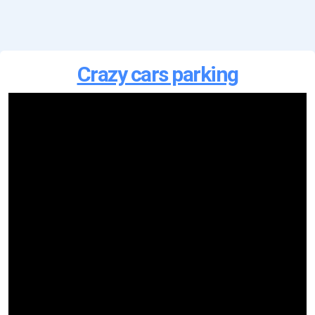
Crazy cars parking