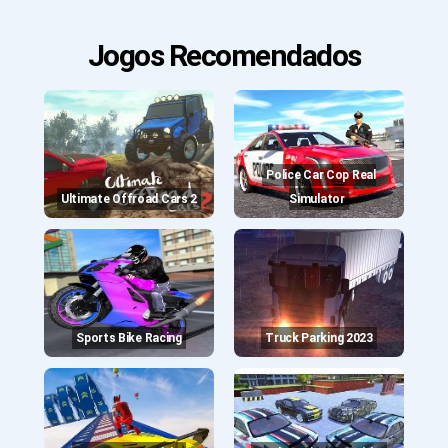
Jogos Recomendados
Police Car Cop Real
Ultimate Offroad Cars 2
Simulator
Sports Bike Racing
Truck Parking 2023