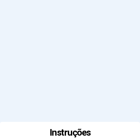
Instruções