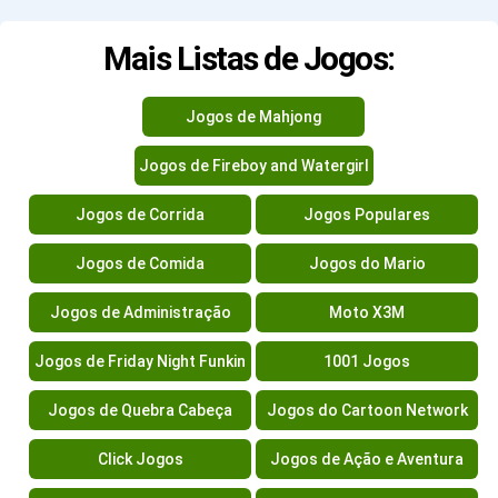
Mais Listas de Jogos:
Jogos de Mahjong
Jogos de Fireboy and Watergirl
Jogos de Corrida
Jogos Populares
Jogos de Comida
Jogos do Mario
Jogos de Administração
Moto X3M
Jogos de Friday Night Funkin
1001 Jogos
Jogos de Quebra Cabeça
Jogos do Cartoon Network
Click Jogos
Jogos de Ação e Aventura