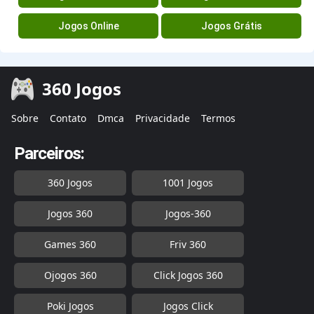
Jogos Online
Jogos Grátis
360 Jogos
Sobre
Contato
Dmca
Privacidade
Termos
Parceiros:
360 Jogos
1001 Jogos
Jogos 360
Jogos-360
Games 360
Friv 360
Ojogos 360
Click Jogos 360
Poki Jogos
Jogos Click