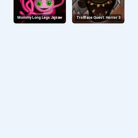
Mommy Long Legs Jigsaw
Trollface Quest: Horror 3