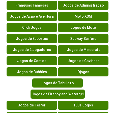
Franquias Famosas
Jogos de Administração
Jogos de Ação e Aventura
Moto X3M
Click Jogos
Jogos de Moto
Jogos de Esportes
Subway Surfers
Jogos de 2 Jogadores
Jogos de Minecraft
Jogos de Comida
Jogos de Cozinhar
Jogos de Bubbles
Ojogos
Jogos de Tabuleiro
Jogos de Fireboy and Watergirl
Jogos de Terror
1001 Jogos