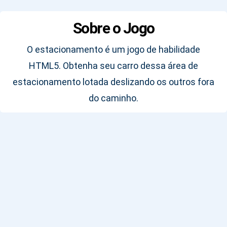
Sobre o Jogo
O estacionamento é um jogo de habilidade
HTML5. Obtenha seu carro dessa área de
estacionamento lotada deslizando os outros fora
do caminho.