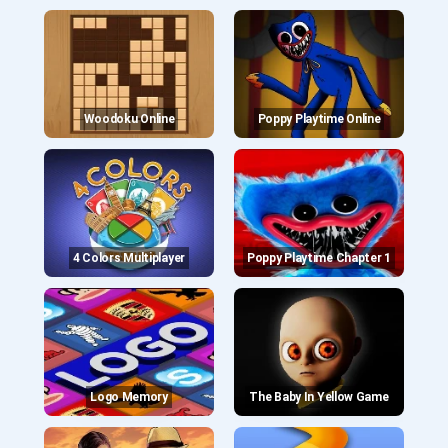
Woodoku Online
Poppy Playtime Online
4 Colors Multiplayer
Poppy Playtime Chapter 1
Logo Memory
The Baby In Yellow Game