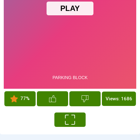
77%
Views: 1686