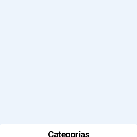
Categorias