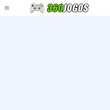
Open main menu