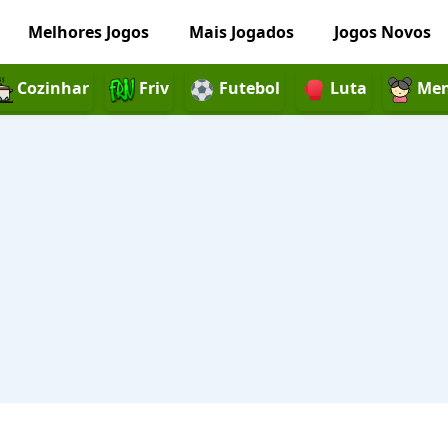
Melhores Jogos
Mais Jogados
Jogos Novos
Cozinhar
Friv
Futebol
Luta
Men