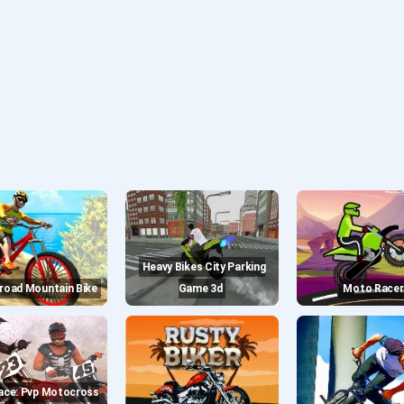
Heavy Bikes City Parking
froad Mountain Bike
Game 3d
Moto Racer