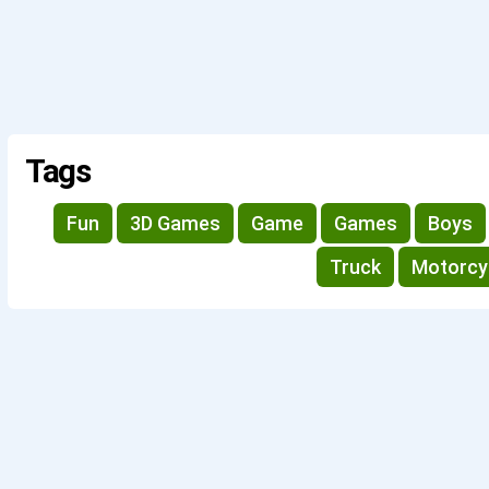
Tags
Fun
3D Games
Game
Games
Boys
Truck
Motorcy