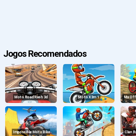
Jogos Recomendados
Moto Road Rash 3d
Moto X3m 1
Mx Of
Impossible Moto Bike
Clan Race: Pvp Motocross