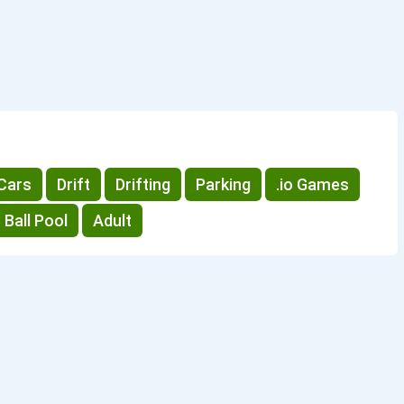
Cars
Drift
Drifting
Parking
.io Games
 Ball Pool
Adult