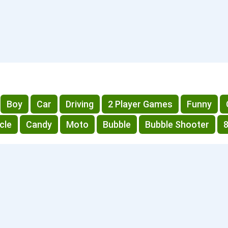
Boy
Car
Driving
2 Player Games
Funny
cle
Candy
Moto
Bubble
Bubble Shooter
8