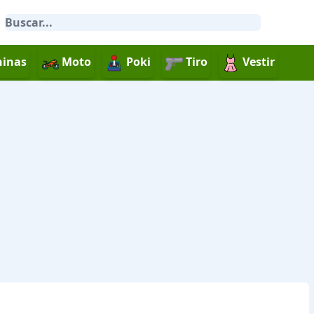
inas
Moto
Poki
Tiro
Vestir