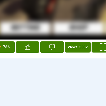
78%
Views: 5032