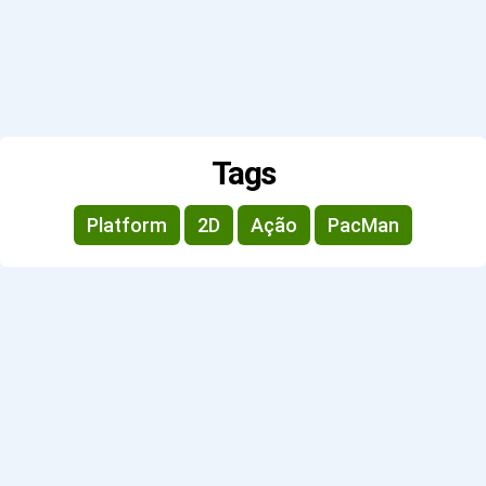
Tags
Platform
2D
Ação
PacMan