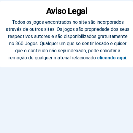
Aviso Legal
Todos os jogos encontrados no site são incorporados
através de outros sites. Os jogos são propriedade dos seus
respectivos autores e são disponibilizados gratuitamente
no 360 Jogos. Qualquer um que se sentir lesado e quiser
que o conteúdo não seja indexado, pode solicitar a
remoção de qualquer material relacionado
clicando aqui
.