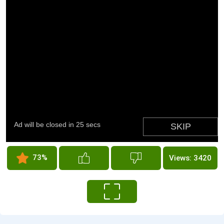
73%
Views: 3420