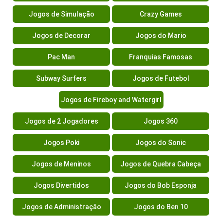
Jogos de Simulação
Crazy Games
Jogos de Decorar
Jogos do Mario
Pac Man
Franquias Famosas
Subway Surfers
Jogos de Futebol
Jogos de Fireboy and Watergirl
Jogos de 2 Jogadores
Jogos 360
Jogos Poki
Jogos do Sonic
Jogos de Meninos
Jogos de Quebra Cabeça
Jogos Divertidos
Jogos do Bob Esponja
Jogos de Administração
Jogos do Ben 10