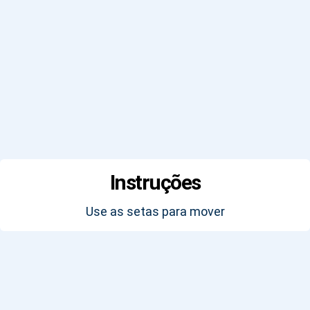
Instruções
Use as setas para mover