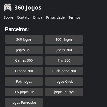
360 Jogos
Sobre
Contato
Dmca
Privacidade
Termos
Parceiros:
360 Jogos
1001 Jogos
Jogos 360
Jogos-360
Games 360
Friv 360
Ojogos 360
Click Jogos 360
Poki Jogos
Jogos Click
Friv Jogos On
jogos360.xyz
Jogos Parecidos