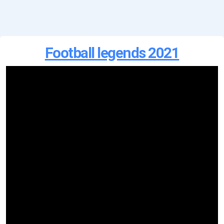
Football legends 2021