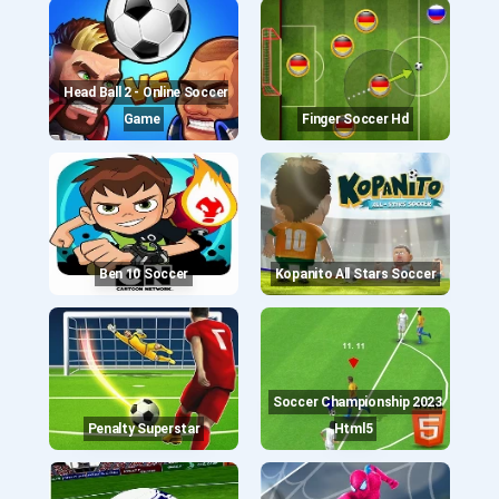
Head Ball 2 - Online Soccer
Game
Finger Soccer Hd
Ben 10 Soccer
Kopanito All Stars Soccer
Soccer Championship 2023
Penalty Superstar
Html5