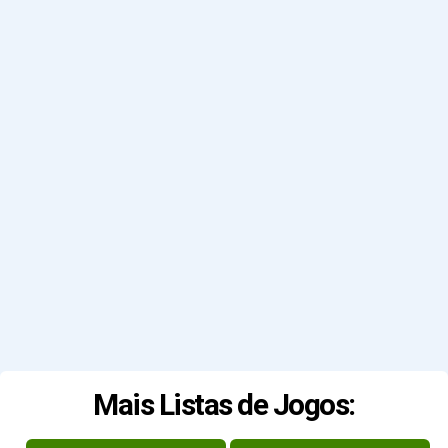
Mais Listas de Jogos: