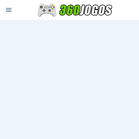
Open main menu