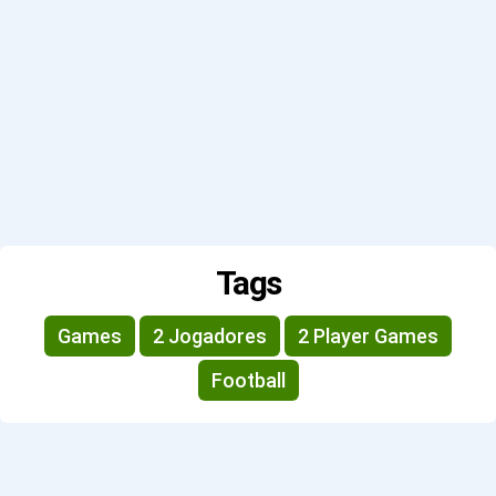
Tags
Games
2 Jogadores
2 Player Games
Football