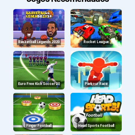
Basketball Legends 2020
Rocket League
Euro Free Kick Soccer 20
Parkour Race
Finger Football
Head Sports Football