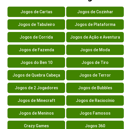
Jogos de Cartas
Jogos de Cozinhar
Jogos de Tabuleiro
Jogos de Plataforma
Jogos de Corrida
Jogos de Ação e Aventura
Jogos de Fazenda
Jogos de Moda
Jogos do Ben 10
Jogos de Tiro
Jogos de Quebra Cabeça
Jogos de Terror
Jogos de 2 Jogadores
Jogos de Bubbles
Jogos de Minecraft
Jogos de Raciocínio
Jogos de Meninos
Jogos Famosos
Crazy Games
Jogos 360