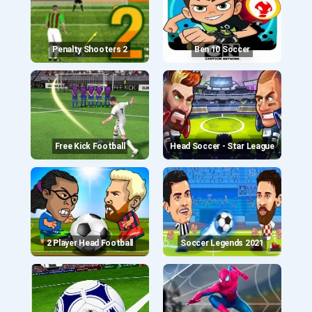
Penalty Shooters 2
Ben 10 Soccer
Free Kick Football
Head Soccer - Star League
2 Player Head Football
Soccer Legends 2021