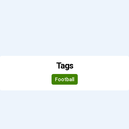
Tags
Football