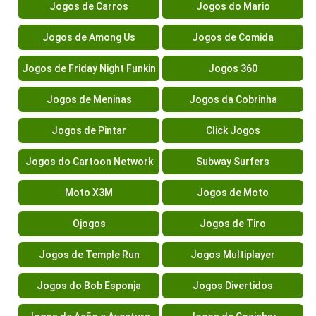
Jogos de Carros
Jogos do Mario
Jogos de Among Us
Jogos de Comida
Jogos de Friday Night Funkin
Jogos 360
Jogos de Meninas
Jogos da Cobrinha
Jogos de Pintar
Click Jogos
Jogos do Cartoon Network
Subway Surfers
Moto X3M
Jogos de Moto
Ojogos
Jogos de Tiro
Jogos de Temple Run
Jogos Multiplayer
Jogos do Bob Esponja
Jogos Divertidos