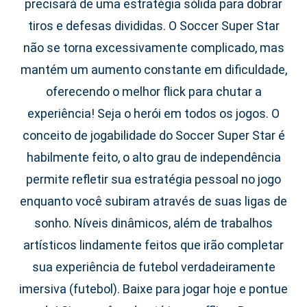
precisará de uma estratégia sólida para dobrar
tiros e defesas divididas. O Soccer Super Star
não se torna excessivamente complicado, mas
mantém um aumento constante em dificuldade,
oferecendo o melhor flick para chutar a
experiência! Seja o herói em todos os jogos. O
conceito de jogabilidade do Soccer Super Star é
habilmente feito, o alto grau de independência
permite refletir sua estratégia pessoal no jogo
enquanto você subiram através de suas ligas de
sonho. Níveis dinâmicos, além de trabalhos
artísticos lindamente feitos que irão completar
sua experiência de futebol verdadeiramente
imersiva (futebol). Baixe para jogar hoje e pontue