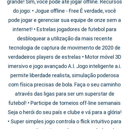
grande! Sim, você pode até jogar offline. Recursos
do jogo: • Jogue offline - Free É verdade, você
pode jogar e gerenciar sua equipe de onze sem a
internet! • Estrelas jogadores de futebol para
desbloquear a utilização da mais recente
tecnologia de captura de movimento de 2020 de
verdadeiros players de estrelas • Motor móvel 3D
imersivo e jogo avançado A.I. Jogo inteligente a.i.
permite liberdade realista, simulação poderosa
com física precisas de bola. Faça o seu caminho
através das ligas para ser um superstar de
futebol! • Participe de torneios off-line semanais
Seja o herói do seu país e clube e vá para a glória!
• Super simples jogo controla o flick intuitivo para