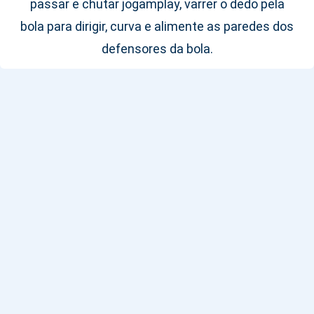
passar e chutar jogamplay, varrer o dedo pela
bola para dirigir, curva e alimente as paredes dos
defensores da bola.