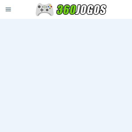
Open main menu