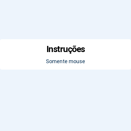
Instruções
Somente mouse