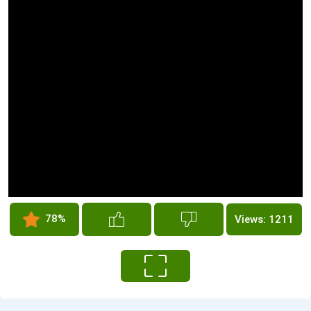
78%
Views: 1211