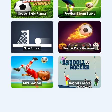
Soccer Skills Runner
Football Storm Strike
Spin Soccer
Soccer Caps Halloween
Mini Football
Ragdoll Soccer