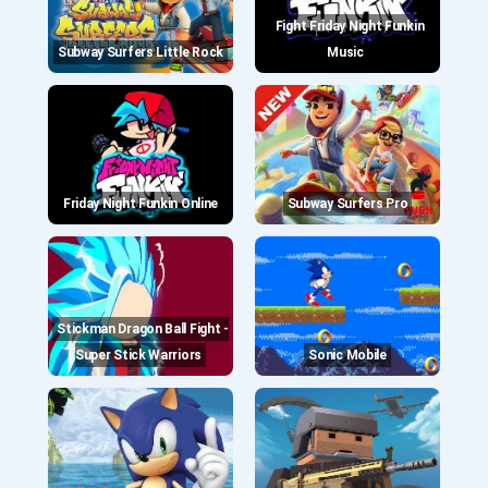
Fight Friday Night Funkin
Subway Surfers Little Rock
Music
Friday Night Funkin Online
Subway Surfers Pro
Stickman Dragon Ball Fight -
Super Stick Warriors
Sonic Mobile