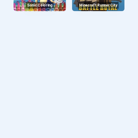
Sonic Coloring
Minecraft Runner City