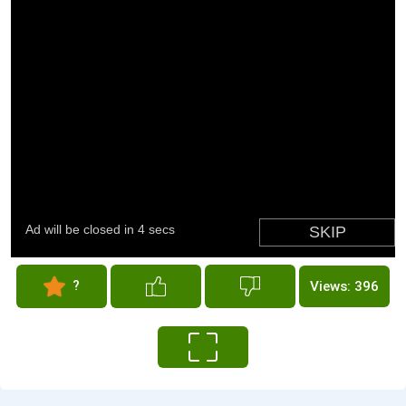
?
Views: 396