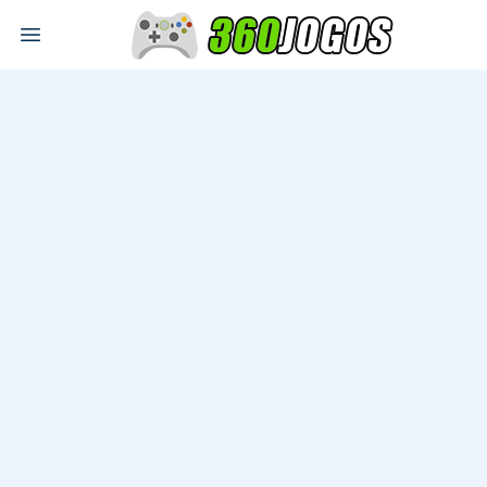
Open main menu