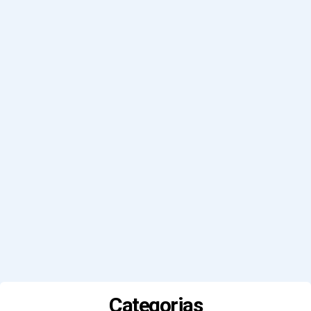
Categorias