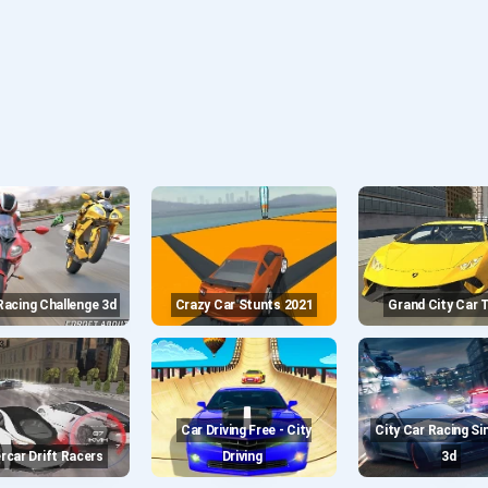
 Racing Challenge 3d
Crazy Car Stunts 2021
Grand City Car 
Car Driving Free - City
City Car Racing Simulator
ercar Drift Racers
Driving
3d