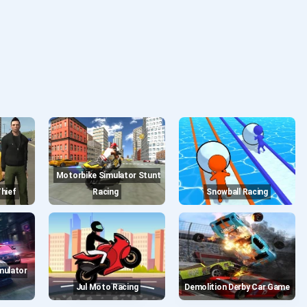
Motorbike Simulator Stunt
Thief
Racing
Snowball Racing
Jul Moto Racing
Demolition Derby Car Game