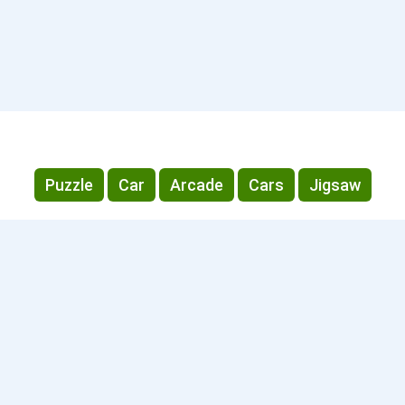
Puzzle
Car
Arcade
Cars
Jigsaw