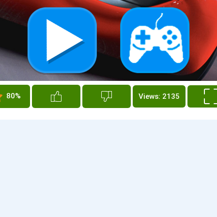
80%
Views: 2135