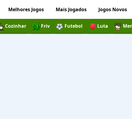
Melhores Jogos
Mais Jogados
Jogos Novos
Cozinhar
Friv
Futebol
Luta
Men