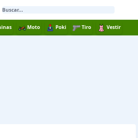
inas
Moto
Poki
Tiro
Vestir