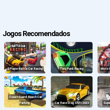
Jogos Recomendados
2 Player Battle Car Racing
Two Punk Racing
Moto
Coast Guard: Beach Car
Parking
Car Race Drag Shift 2023
Sup