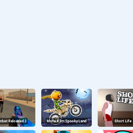
mbat Reloaded 2
Moto X3m Spooky Land
Short Life