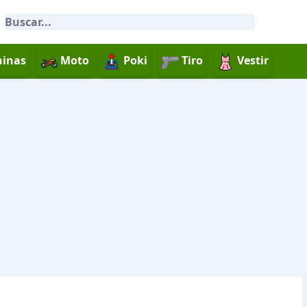
inas
Moto
Poki
Tiro
Vestir