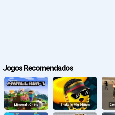
Jogos Recomendados
Minecraft Online
Snake.is Mlg Edition
Co