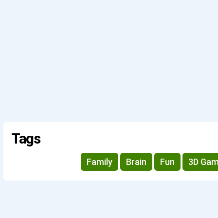
Tags
Family
Brain
Fun
3D Ga