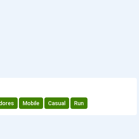
dores
Mobile
Casual
Run