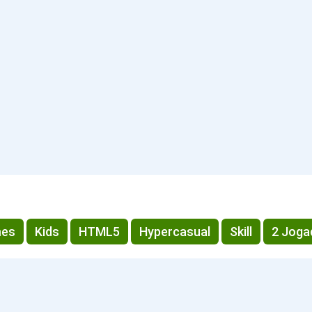
mes
Kids
HTML5
Hypercasual
Skill
2 Joga