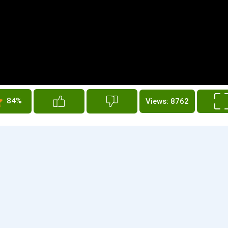
84%
Views: 8762