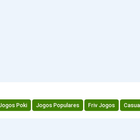
Jogos Poki
Jogos Populares
Friv Jogos
Casua