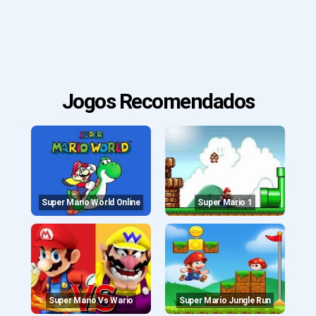
Jogos Recomendados
Super Mario World Online
Super Mario 1
Super Mario Vs Wario
Super Mario Jungle Run