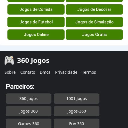
Jogos de Comida
Jogos de Decorar
Jogos de Futebol
Jogos de Simulação
Jogos Online
Jogos Grátis
360 Jogos
Sobre
Contato
Dmca
Privacidade
Termos
Parceiros:
360 Jogos
1001 Jogos
Jogos 360
Jogos-360
Games 360
Friv 360