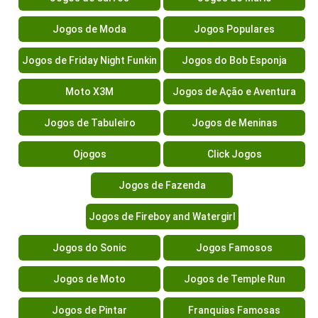
Jogos de Moda
Jogos Populares
Jogos de Friday Night Funkin
Jogos do Bob Esponja
Moto X3M
Jogos de Ação e Aventura
Jogos de Tabuleiro
Jogos de Meninas
Ojogos
Click Jogos
Jogos de Fazenda
Jogos de Fireboy and Watergirl
Jogos do Sonic
Jogos Famosos
Jogos de Moto
Jogos de Temple Run
Jogos de Pintar
Franquias Famosas