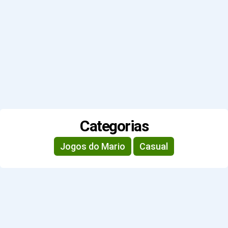
Categorias
Jogos do Mario
Casual