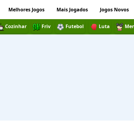
Melhores Jogos
Mais Jogados
Jogos Novos
Cozinhar
Friv
Futebol
Luta
Men