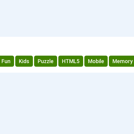
Fun
Kids
Puzzle
HTML5
Mobile
Memory