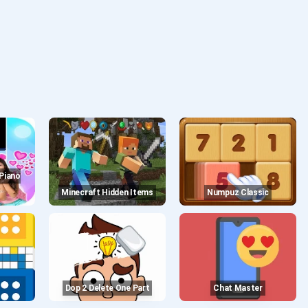
Minecraft Hidden Items
Numpuz Classic
Dop 2 Delete One Part
Chat Master