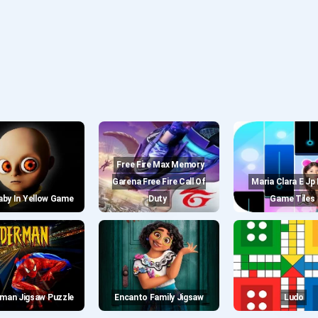
Free Fire Max Memory
Garena Free Fire Call Of
Maria Clara E Jp Piano
Baby In Yellow Game
Duty
Game Tiles
erman Jigsaw Puzzle
Encanto Family Jigsaw
Ludo