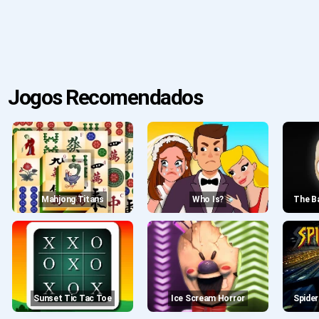
Jogos Recomendados
Mahjong Titans
Who Is?
The 
Sunset Tic Tac Toe
Ice Scream Horror
Spid