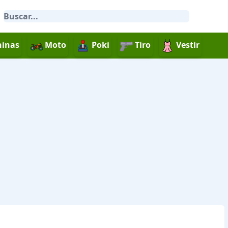
inas
Moto
Poki
Tiro
Vestir