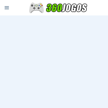
Open main menu