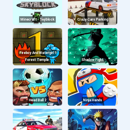
Minecraft - Skyblock
Crazy Cars Parking
Fireboy And Watergirl 1
Forest Temple
Shadow Fight
Head Ball 2
Ninja Hands