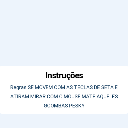
Instruções
Regras SE MOVEM COM AS TECLAS DE SETA E
ATIRAM MIRAR COM O MOUSE MATE AQUELES
GOOMBAS PESKY