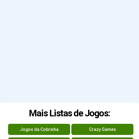
Mais Listas de Jogos:
Jogos da Cobrinha
Crazy Games