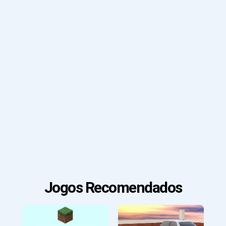
Jogos Recomendados