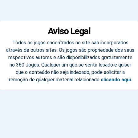
Aviso Legal
Todos os jogos encontrados no site são incorporados
através de outros sites. Os jogos são propriedade dos seus
respectivos autores e são disponibilizados gratuitamente
no 360 Jogos. Qualquer um que se sentir lesado e quiser
que o conteúdo não seja indexado, pode solicitar a
remoção de qualquer material relacionado
clicando aqui
.