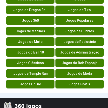
Jogos de Dragon Ball
Jogos de Tiro
Jogos 360
Jogos Populares
Jogos de Meninos
Jogos de Bubbles
Jogos de Moto
Jogos de Raciocínio
Jogos do Ben 10
Jogos de Administração
Jogos Clássicos
Jogos do Bob Esponja
Jogos de Temple Run
Jogos de Moda
Jogos Online
Jogos Grátis
360 Jogos