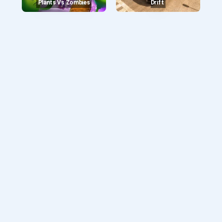
Plants Vs Zombies
Drift