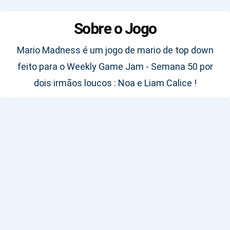
Sobre o Jogo
Mario Madness é um jogo de mario de top down
feito para o Weekly Game Jam - Semana 50 por
dois irmãos loucos : Noa e Liam Calice !