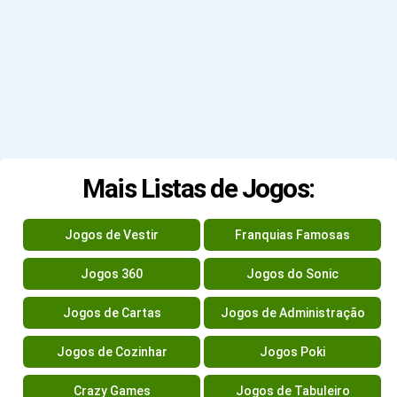
Mais Listas de Jogos:
Jogos de Vestir
Franquias Famosas
Jogos 360
Jogos do Sonic
Jogos de Cartas
Jogos de Administração
Jogos de Cozinhar
Jogos Poki
Crazy Games
Jogos de Tabuleiro