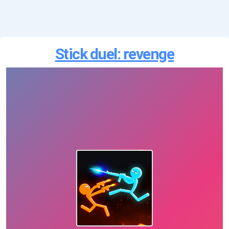
Stick duel: revenge