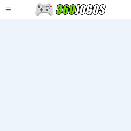
Open main menu