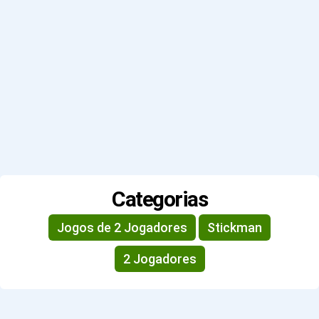
Categorias
Jogos de 2 Jogadores
Stickman
2 Jogadores