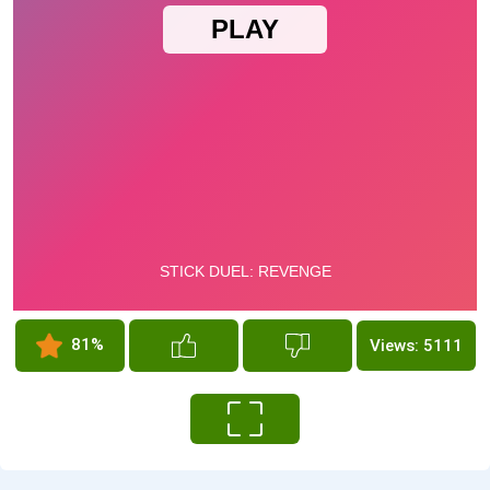
81%
Views: 5111