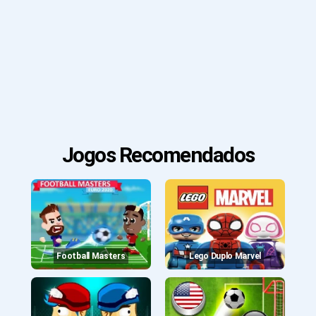
Jogos Recomendados
Football Masters
Lego Duplo Marvel