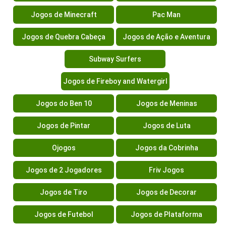
Jogos de Minecraft
Pac Man
Jogos de Quebra Cabeça
Jogos de Ação e Aventura
Subway Surfers
Jogos de Fireboy and Watergirl
Jogos do Ben 10
Jogos de Meninas
Jogos de Pintar
Jogos de Luta
Ojogos
Jogos da Cobrinha
Jogos de 2 Jogadores
Friv Jogos
Jogos de Tiro
Jogos de Decorar
Jogos de Futebol
Jogos de Plataforma