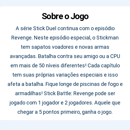
Sobre o Jogo
A série Stick Duel continua com o episódio
Revenge. Neste episódio especial, o Stickman
tem sapatos voadores e novas armas
avançadas. Batalha contra seu amigo ou a CPU
em mais de 50 níveis diferentes! Cada capítulo
tem suas próprias variações especiais e isso
afeta a batalha. Fique longe de piscinas de fogo e
armadilhas! Stick Battle: Revenge pode ser
jogado com 1 jogador e 2 jogadores. Aquele que
chegar a 5 pontos primeiro, ganha o jogo.