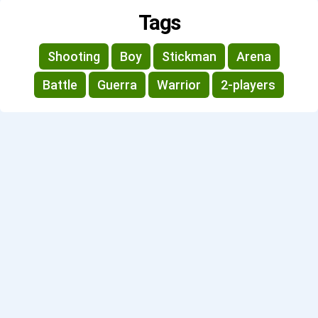
Tags
Shooting
Boy
Stickman
Arena
Battle
Guerra
Warrior
2-players