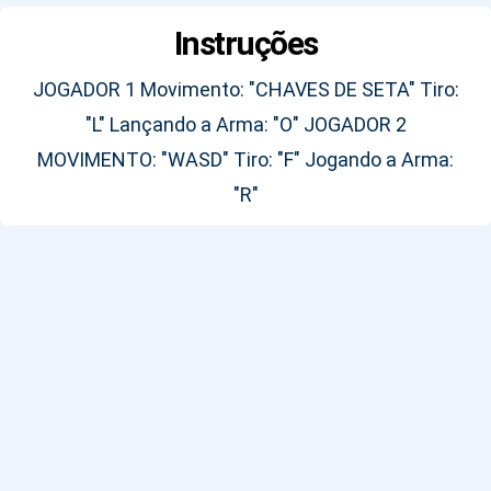
Instruções
JOGADOR 1 Movimento: "CHAVES DE SETA" Tiro:
"L" Lançando a Arma: "O" JOGADOR 2
MOVIMENTO: "WASD" Tiro: "F" Jogando a Arma:
"R"