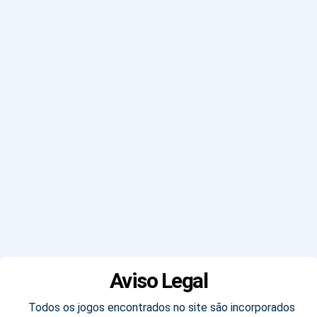
Aviso Legal
Todos os jogos encontrados no site são incorporados