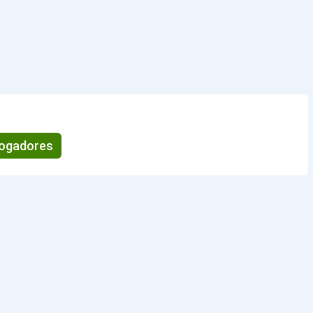
Jogadores