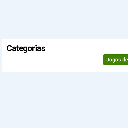
Categorias
Jogos de