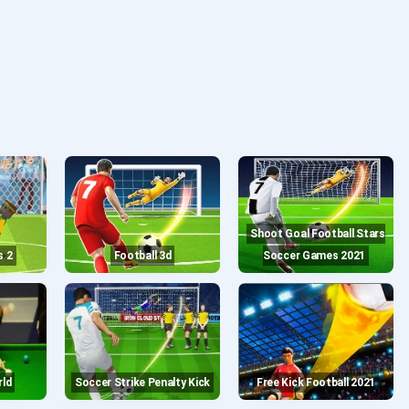
Shoot Goal Football Stars
s 2
Football 3d
Soccer Games 2021
rld
Soccer Strike Penalty Kick
Free Kick Football 2021