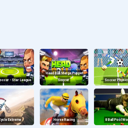
Head Ball Merge Puppet
Soccer - Star League
Soccer
Soccer Physic
Cycle Extreme
Horse Racing
8 Ball Pool Wo