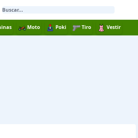
inas
Moto
Poki
Tiro
Vestir