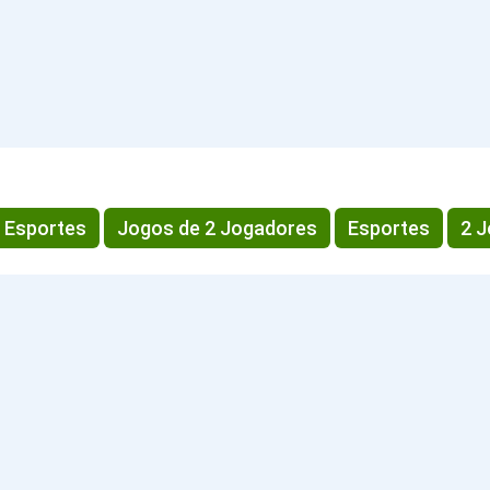
 Esportes
Jogos de 2 Jogadores
Esportes
2 