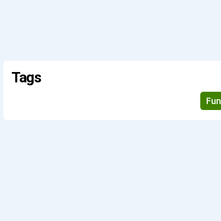
Tags
Fun