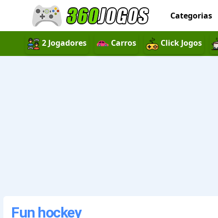
Categorias
2 Jogadores
Carros
Click Jogos
Fun hockey