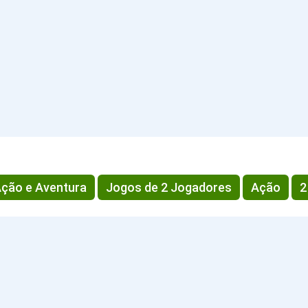
ção e Aventura
Jogos de 2 Jogadores
Ação
2