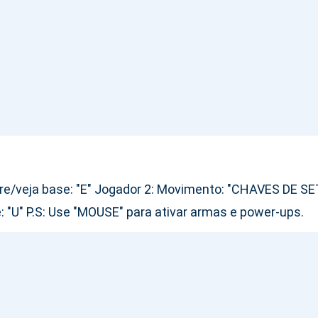
re/veja base: "E" Jogador 2: Movimento: "CHAVES DE SETA"
e: "U" P.S: Use "MOUSE" para ativar armas e power-ups.