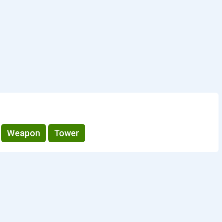
Weapon
Tower