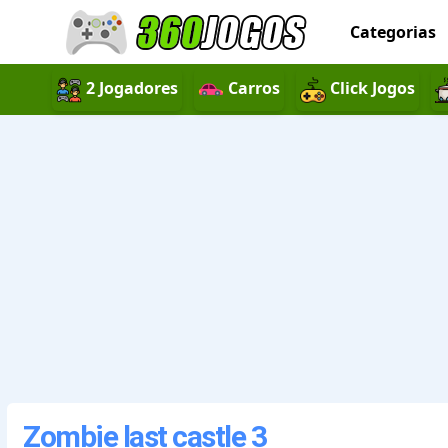
Categorias
2 Jogadores
Carros
Click Jogos
Zombie last castle 3