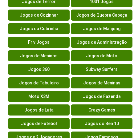
Jogos de Terror
1001 Jogos
Jogos de Cozinhar
Jogos de Quebra Cabeça
Jogos da Cobrinha
Jogos de Mahjong
Friv Jogos
Jogos de Administração
Jogos de Meninos
Jogos de Moto
Jogos 360
Subway Surfers
Jogos de Tabuleiro
Jogos de Meninas
Moto X3M
Jogos de Fazenda
Jogos de Luta
Crazy Games
Jogos de Futebol
Jogos do Ben 10
Jogos de 2 Jogadores
Jogos Famosos