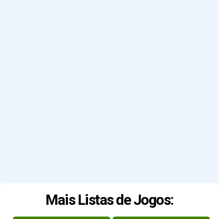
Mais Listas de Jogos: