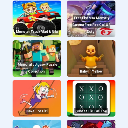
Free Fire Max Memory
Garena Free Fire Call Of
Monster Truck Vlad & Niki
Duty
Minecraft Jigsaw Puzzle
Collection
Baby In Yellow
Save The Girl
Sunset Tic Tac Toe