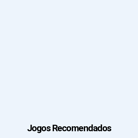
Jogos Recomendados