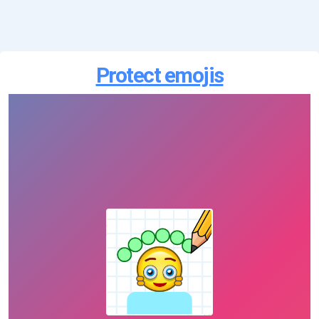
Protect emojis