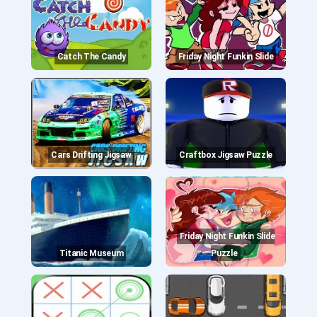
Catch The Candy
Friday Night Funkin Slide
Cars Drifting Jigsaw
Craftbox Jigsaw Puzzle
Friday Night Funkin Slide
Titanic Museum
Puzzle