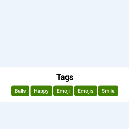
Tags
Balls
Happy
Emoji
Emojis
Smile