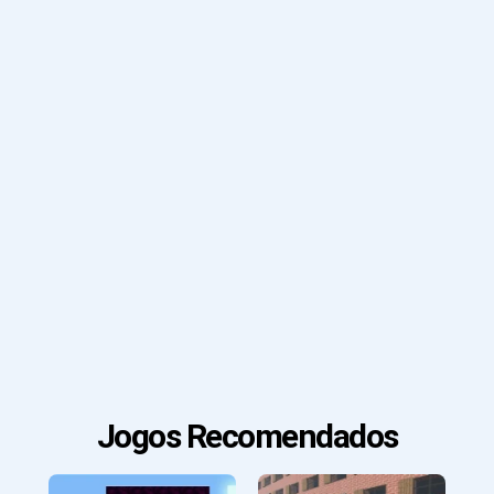
Jogos Recomendados