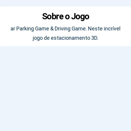
Sobre o Jogo
ar Parking Game & Driving Game. Neste incrível
jogo de estacionamento 3D.