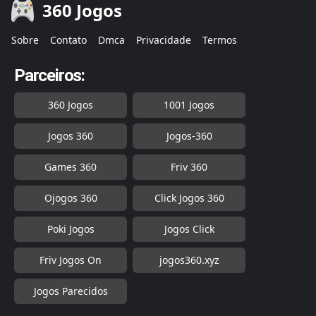
360 Jogos
Sobre
Contato
Dmca
Privacidade
Termos
Parceiros:
360 Jogos
1001 Jogos
Jogos 360
Jogos-360
Games 360
Friv 360
Ojogos 360
Click Jogos 360
Poki Jogos
Jogos Click
Friv Jogos On
jogos360.xyz
Jogos Parecidos