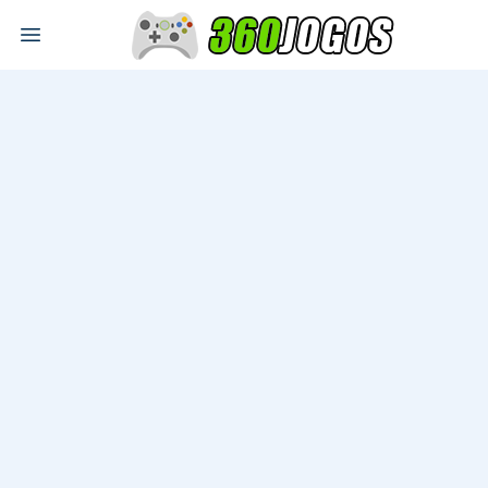
Open main menu