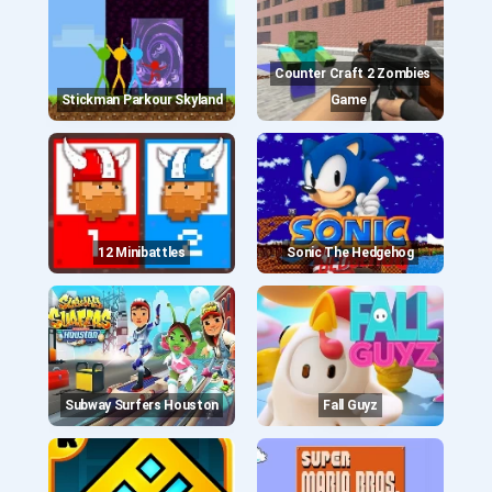
Counter Craft 2 Zombies
Stickman Parkour Skyland
Game
12 Minibattles
Sonic The Hedgehog
Subway Surfers Houston
Fall Guyz