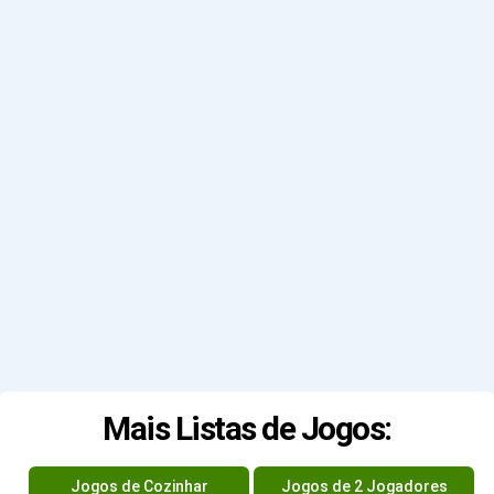
Mais Listas de Jogos:
Jogos de Cozinhar
Jogos de 2 Jogadores