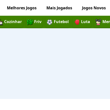
Melhores Jogos
Mais Jogados
Jogos Novos
Cozinhar
Friv
Futebol
Luta
Men