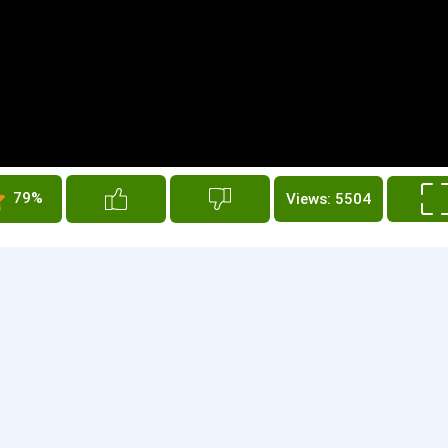
79%
Views: 5504