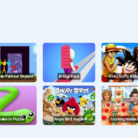
man Parkour Skyland
Bridge Race
Goku, Luffy & M
Snake.io Puzzle
Angry Bird Jungle
Cooking Mania 