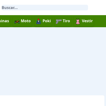
inas
Moto
Poki
Tiro
Vestir