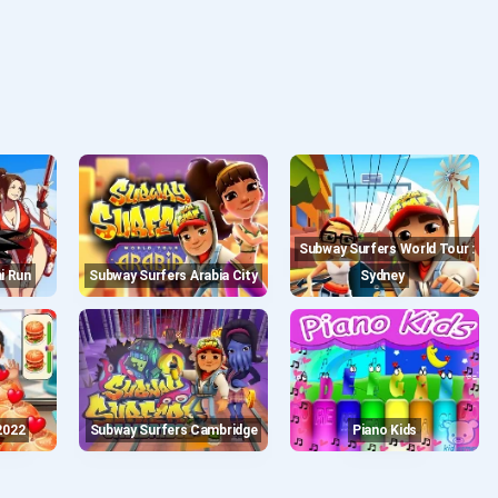
Subway Surfers World Tour :
ai Run
Subway Surfers Arabia City
Sydney
2022
Subway Surfers Cambridge
Piano Kids