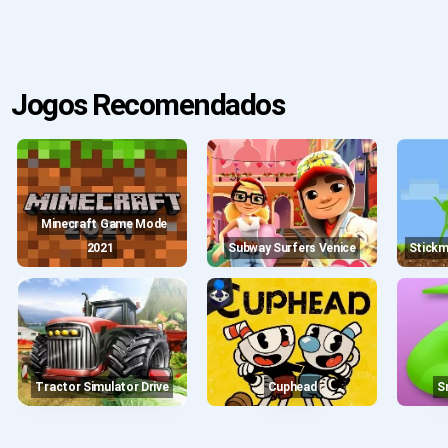
Jogos Recomendados
Minecraft Game Mode
2021
Subway Surfers Venice
Stick
Tractor Simulator Drive
Cuphead