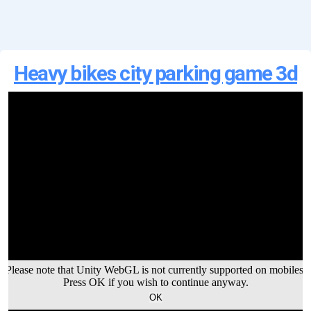
Heavy bikes city parking game 3d