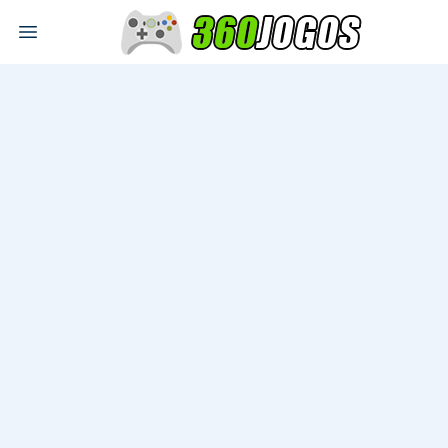
Open main menu