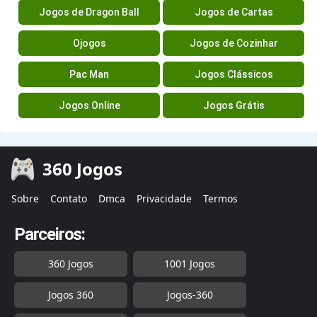
Jogos de Dragon Ball
Jogos de Cartas
Ojogos
Jogos de Cozinhar
Pac Man
Jogos Clássicos
Jogos Online
Jogos Grátis
360 Jogos
Sobre
Contato
Dmca
Privacidade
Termos
Parceiros:
360 Jogos
1001 Jogos
Jogos 360
Jogos-360