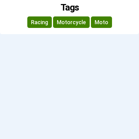
Tags
Racing
Motorcycle
Moto