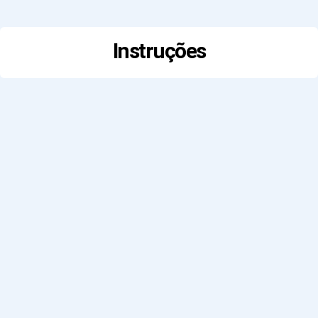
Instruções