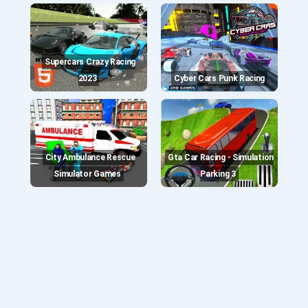
Supercars Crazy Racing
2023
Cyber Cars Punk Racing
City Ambulance Rescue
Gta Car Racing - Simulation
Simulator Games
Parking 3