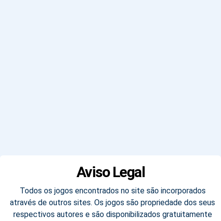
Aviso Legal
Todos os jogos encontrados no site são incorporados
através de outros sites. Os jogos são propriedade dos seus
respectivos autores e são disponibilizados gratuitamente