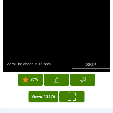
87%
Views: 13676