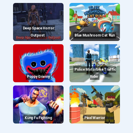
Deep Space Horror:
Outpost
Blue Mushroom Cat Run
Police Motorbike Traffic
Poppy Granny
Rider
Kung Fu Fighting
Pixel Warrior