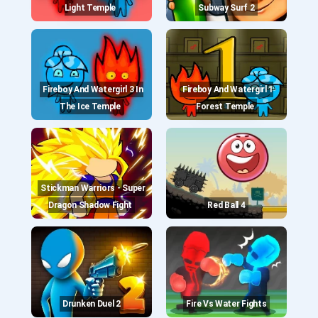
Light Temple
Subway Surf 2
Fireboy And Watergirl 3 In
Fireboy And Watergirl 1
The Ice Temple
Forest Temple
Stickman Warriors - Super
Dragon Shadow Fight
Red Ball 4
Drunken Duel 2
Fire Vs Water Fights