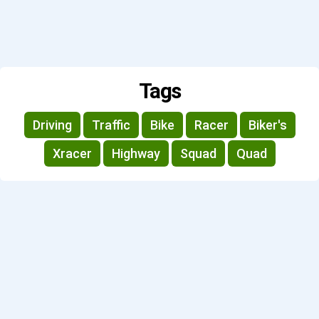
Tags
Driving
Traffic
Bike
Racer
Biker's
Xracer
Highway
Squad
Quad