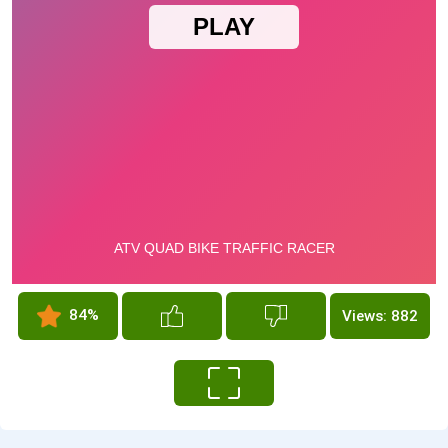
84%
Views: 882