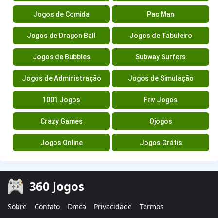
Jogos de Comida
Pac Man
Jogos de Dragon Ball
Jogos de Tabuleiro
Jogos de Bubbles
Subway Surfers
Jogos de Administração
Jogos de Simulação
1001 Jogos
Friv Jogos
Crazy Games
Ojogos
Jogos Online
Jogos Grátis
360 Jogos
Sobre
Contato
Dmca
Privacidade
Termos