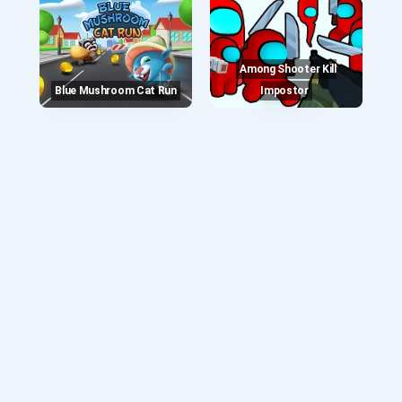
Among Shooter Kill
Blue Mushroom Cat Run
Impostor