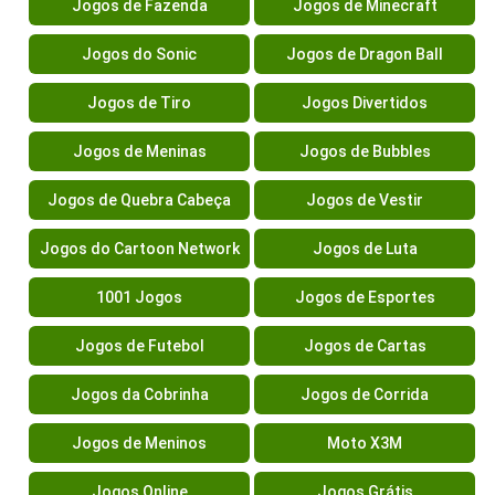
Jogos de Fazenda
Jogos de Minecraft
Jogos do Sonic
Jogos de Dragon Ball
Jogos de Tiro
Jogos Divertidos
Jogos de Meninas
Jogos de Bubbles
Jogos de Quebra Cabeça
Jogos de Vestir
Jogos do Cartoon Network
Jogos de Luta
1001 Jogos
Jogos de Esportes
Jogos de Futebol
Jogos de Cartas
Jogos da Cobrinha
Jogos de Corrida
Jogos de Meninos
Moto X3M
Jogos Online
Jogos Grátis