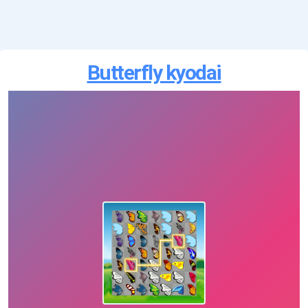
Butterfly kyodai