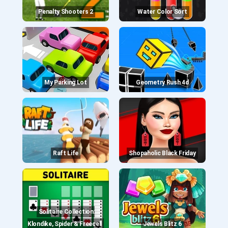
Penalty Shooters 2
Water Color Sort
My Parking Lot
Geometry Rush 4d
Raft Life
Shopaholic Black Friday
Solitaire Collection:
Klondike, Spider & Freecell
Jewels Blitz 6