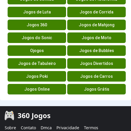
Jogos de Luta
Jogos de Corrida
Jogos 360
Jogos de Mahjong
Jogos do Sonic
Jogos de Moto
Ojogos
Jogos de Bubbles
Jogos de Tabuleiro
Jogos Divertidos
Jogos Poki
Jogos de Carros
Jogos Online
Jogos Grátis
360 Jogos
Sobre
Contato
Dmca
Privacidade
Termos