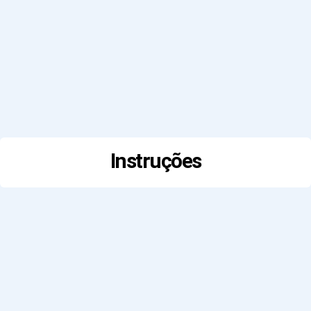
Instruções