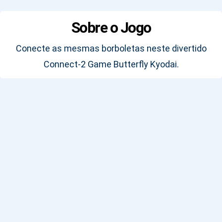
Sobre o Jogo
Conecte as mesmas borboletas neste divertido
Connect-2 Game Butterfly Kyodai.