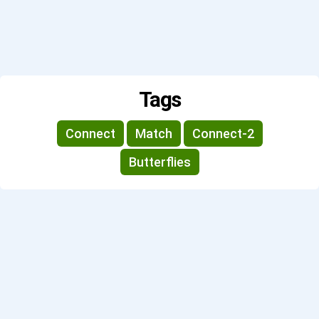
Tags
Connect
Match
Connect-2
Butterflies