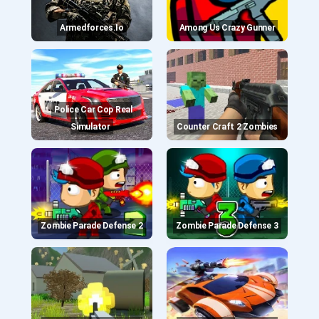
Armedforces.io
Among Us Crazy Gunner
Police Car Cop Real
Simulator
Counter Craft 2 Zombies
Zombie Parade Defense 2
Zombie Parade Defense 3