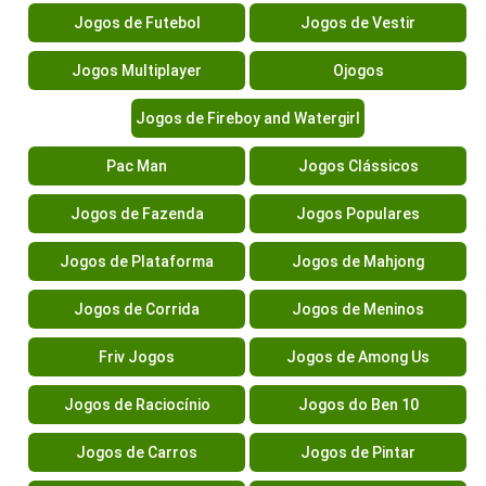
Jogos de Futebol
Jogos de Vestir
Jogos Multiplayer
Ojogos
Jogos de Fireboy and Watergirl
Pac Man
Jogos Clássicos
Jogos de Fazenda
Jogos Populares
Jogos de Plataforma
Jogos de Mahjong
Jogos de Corrida
Jogos de Meninos
Friv Jogos
Jogos de Among Us
Jogos de Raciocínio
Jogos do Ben 10
Jogos de Carros
Jogos de Pintar