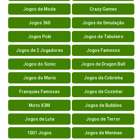
Jogos de Moda
Crazy Games
Jogos 360
Jogos de Simulação
Jogos Poki
Jogos de Tabuleiro
Jogos de 2 Jogadores
Jogos Famosos
Jogos do Sonic
Jogos de Dragon Ball
Jogos do Mario
Jogos da Cobrinha
Franquias Famosas
Jogos de Cozinhar
Moto X3M
Jogos de Bubbles
Jogos de Luta
Jogos de Terror
1001 Jogos
Jogos de Meninas