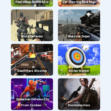
Pixel Village Battle 3d.io
Car Shooting Rival Rage
Brutal Defender
Warzone Sniper
Death Race Shooting
Archer Master
Spiderman Defense City
From Zombies
Doomsday Hero