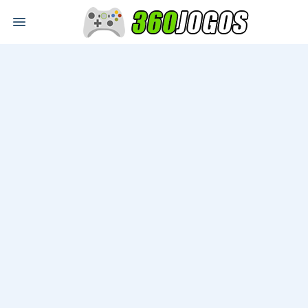
Open main menu