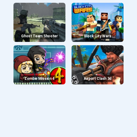
Ghost Team Shooter
Block City Wars
Zombie Mission 4
Airport Clash 3d