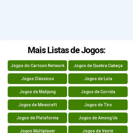
Mais Listas de Jogos:
Jogos do Cartoon Network
Jogos de Quebra Cabeça
Jogos Clássicos
Jogos de Luta
Jogos de Mahjong
Jogos de Corrida
Jogos de Minecraft
Jogos de Tiro
Jogos de Plataforma
Jogos de Among Us
Jogos Multiplayer
Jogos de Vestir