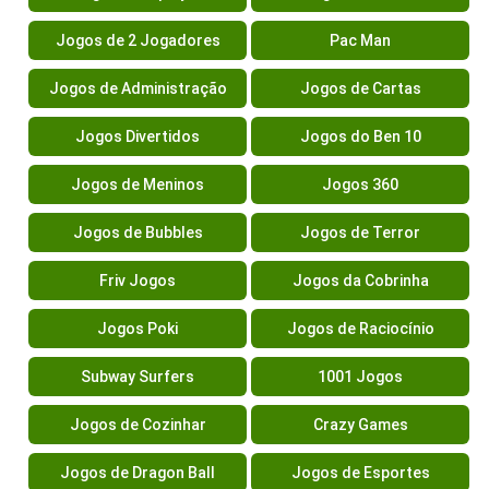
Jogos de 2 Jogadores
Pac Man
Jogos de Administração
Jogos de Cartas
Jogos Divertidos
Jogos do Ben 10
Jogos de Meninos
Jogos 360
Jogos de Bubbles
Jogos de Terror
Friv Jogos
Jogos da Cobrinha
Jogos Poki
Jogos de Raciocínio
Subway Surfers
1001 Jogos
Jogos de Cozinhar
Crazy Games
Jogos de Dragon Ball
Jogos de Esportes