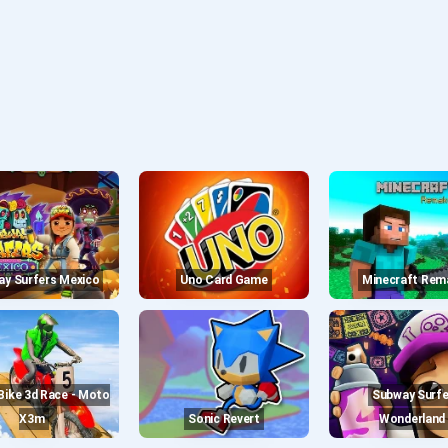
ay Surfers Mexico
Uno Card Game
Minecraft Re
Subway Surfers
X3m
Sonic Revert
Wonderland