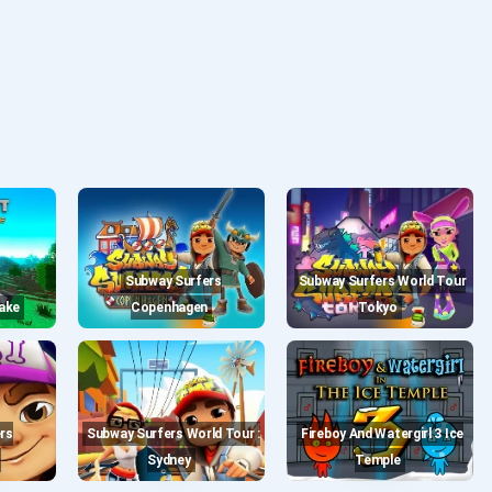
Subway Surfers
Subway Surfers World Tour
make
Copenhagen
Tokyo
Subway Surfers World Tour :
Fireboy And Watergirl 3 Ice
Sydney
Temple