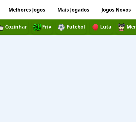
Melhores Jogos
Mais Jogados
Jogos Novos
Cozinhar
Friv
Futebol
Luta
Men