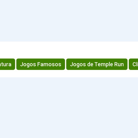
ntura
Jogos Famosos
Jogos de Temple Run
Cl