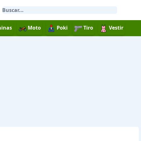
inas
Moto
Poki
Tiro
Vestir