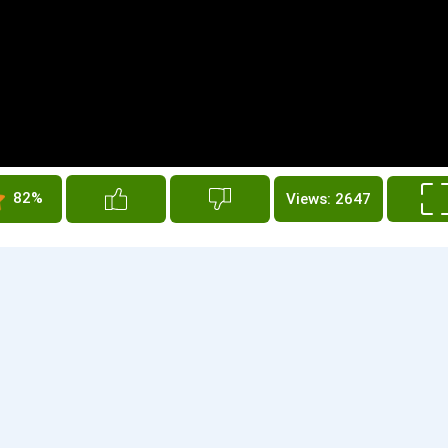
82%
Views: 2647