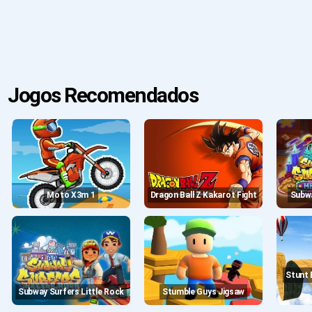
Jogos Recomendados
Moto X3m 1
Dragon Ball Z Kakarot Fight
Subw
Stunt Bike 3d Race - Moto
Subway Surfers Little Rock
Stumble Guys Jigsaw