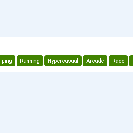
ping
Running
Hypercasual
Arcade
Race