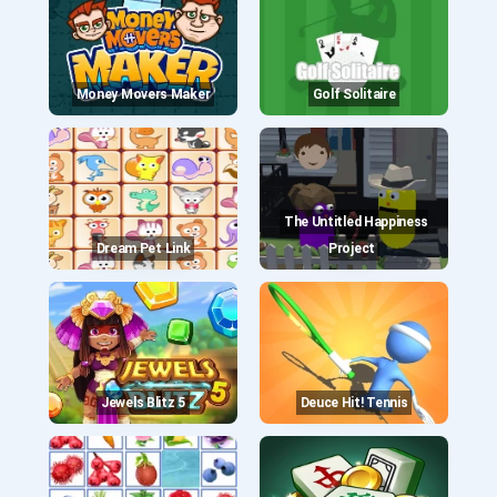
Money Movers Maker
Golf Solitaire
The Untitled Happiness
Dream Pet Link
Project
Jewels Blitz 5
Deuce Hit! Tennis