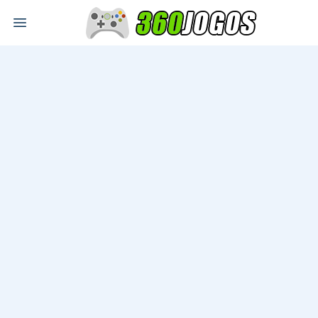
Open main menu