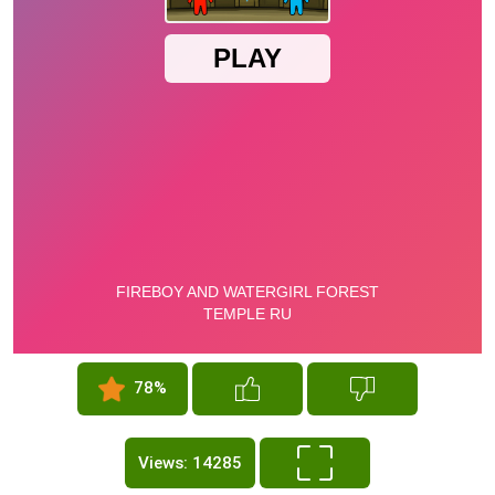
78%
Views: 14285