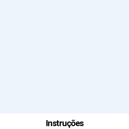
Instruções