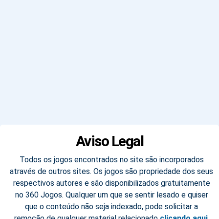
Aviso Legal
Todos os jogos encontrados no site são incorporados
através de outros sites. Os jogos são propriedade dos seus
respectivos autores e são disponibilizados gratuitamente
no 360 Jogos. Qualquer um que se sentir lesado e quiser
que o conteúdo não seja indexado, pode solicitar a
remoção de qualquer material relacionado
clicando aqui
.