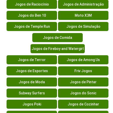
Jogos de Raciocínio
Jogos de Administração
Jogos do Ben 10
Moto X3M
Jogos de Temple Run
Jogos de Simulação
Jogos de Comida
Jogos de Fireboy and Watergirl
Jogos de Terror
Jogos de Among Us
Jogos de Esportes
Friv Jogos
Jogos de Moda
Jogos de Pintar
Subway Surfers
Jogos do Sonic
Jogos Poki
Jogos de Cozinhar