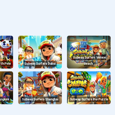
Subway Surfers Venice
rth Pole
Subway Surfers Dubai
Beach
angkok
Subway Surfers Shanghai
Subway Surfers Rio Puzzle