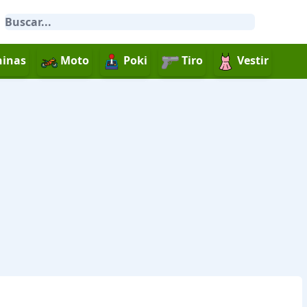
inas
Moto
Poki
Tiro
Vestir