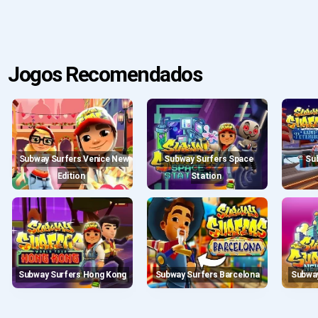
Jogos Recomendados
Subway Surfers Venice New
Subway Surfers Space
Subway Surfers St.
Edition
Station
Subway Surfers Hong Kong
Subway Surfers Barcelona
Subwa