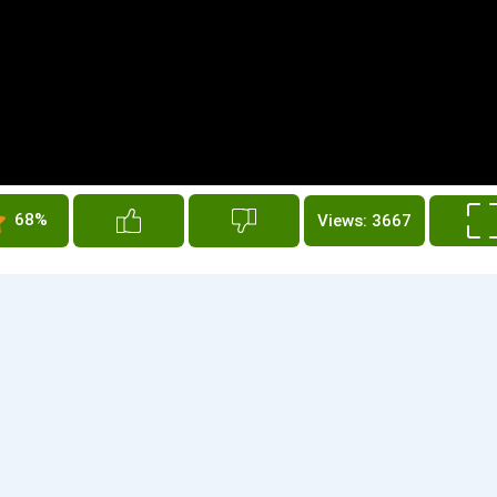
68%
Views: 3667