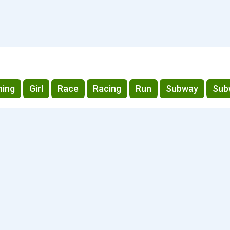
ning
Girl
Race
Racing
Run
Subway
Sub