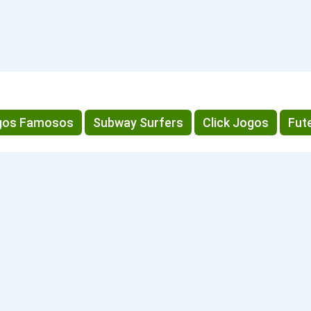
gos Famosos
Subway Surfers
Click Jogos
Fut