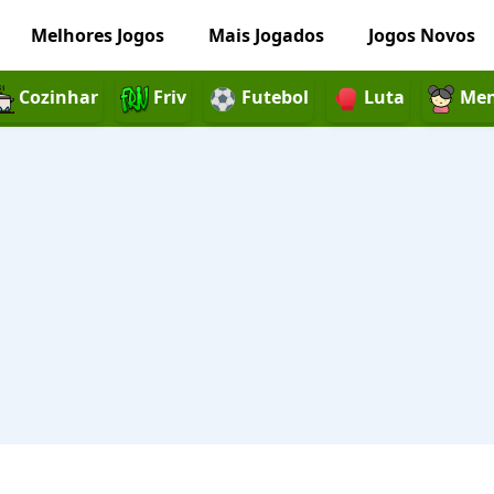
Melhores Jogos
Mais Jogados
Jogos Novos
Cozinhar
Friv
Futebol
Luta
Men