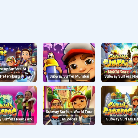
Petersburg
Subway Surfer Mumbai
Subway Surfers No
Subway Surfers World Tour:
y Surfers New York
Las Vegas
Subway Surfers B