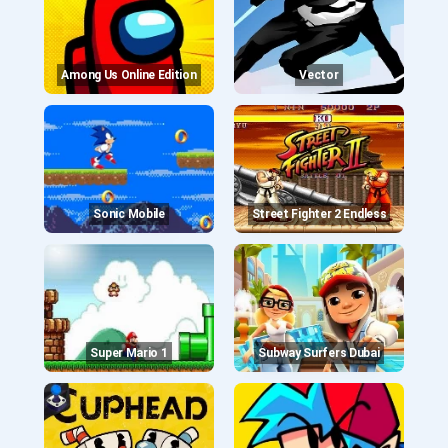
Among Us Online Edition
Vector
Sonic Mobile
Street Fighter 2 Endless
Super Mario 1
Subway Surfers Dubai