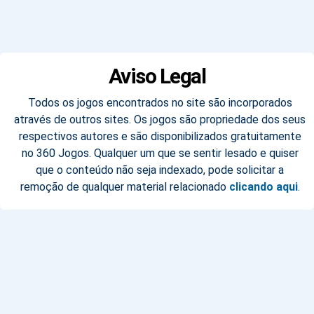
Aviso Legal
Todos os jogos encontrados no site são incorporados
através de outros sites. Os jogos são propriedade dos seus
respectivos autores e são disponibilizados gratuitamente
no 360 Jogos. Qualquer um que se sentir lesado e quiser
que o conteúdo não seja indexado, pode solicitar a
remoção de qualquer material relacionado
clicando aqui
.