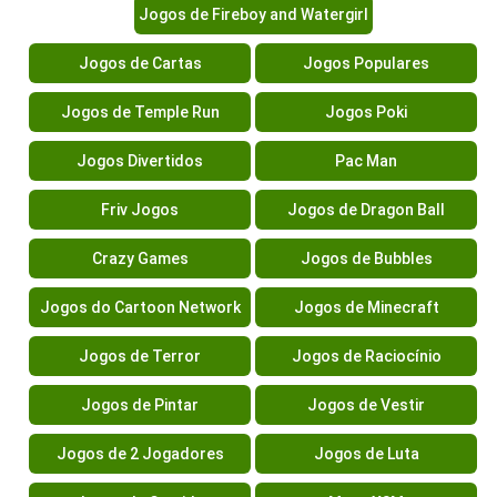
Jogos de Fireboy and Watergirl
Jogos de Cartas
Jogos Populares
Jogos de Temple Run
Jogos Poki
Jogos Divertidos
Pac Man
Friv Jogos
Jogos de Dragon Ball
Crazy Games
Jogos de Bubbles
Jogos do Cartoon Network
Jogos de Minecraft
Jogos de Terror
Jogos de Raciocínio
Jogos de Pintar
Jogos de Vestir
Jogos de 2 Jogadores
Jogos de Luta