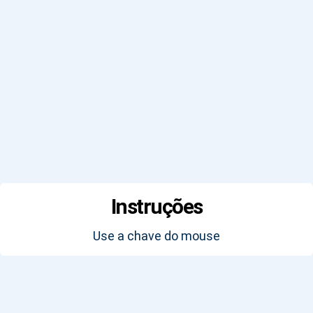
Instruções
Use a chave do mouse