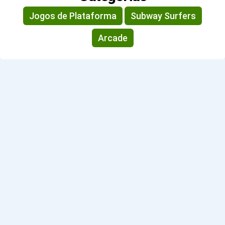
Jogos de Plataforma
Subway Surfers
Arcade