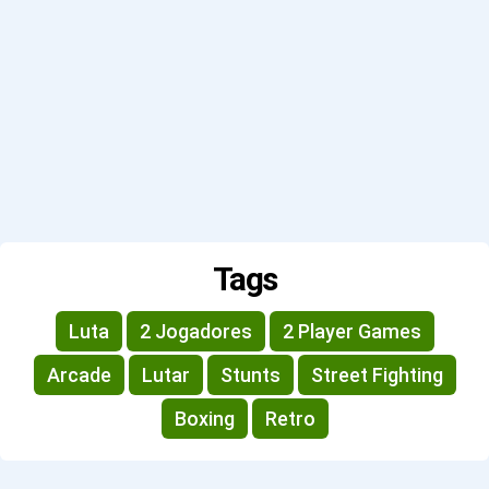
Tags
Luta
2 Jogadores
2 Player Games
Arcade
Lutar
Stunts
Street Fighting
Boxing
Retro