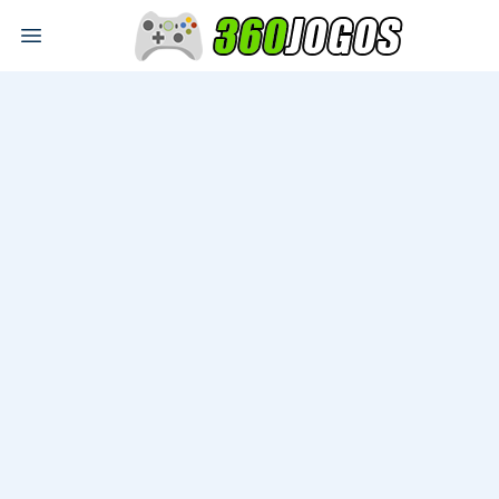
Open main menu