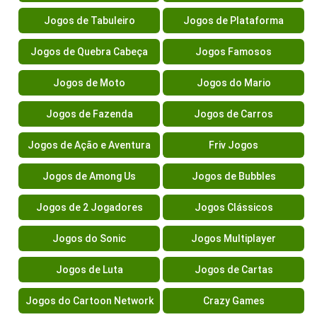
Jogos de Tabuleiro
Jogos de Plataforma
Jogos de Quebra Cabeça
Jogos Famosos
Jogos de Moto
Jogos do Mario
Jogos de Fazenda
Jogos de Carros
Jogos de Ação e Aventura
Friv Jogos
Jogos de Among Us
Jogos de Bubbles
Jogos de 2 Jogadores
Jogos Clássicos
Jogos do Sonic
Jogos Multiplayer
Jogos de Luta
Jogos de Cartas
Jogos do Cartoon Network
Crazy Games