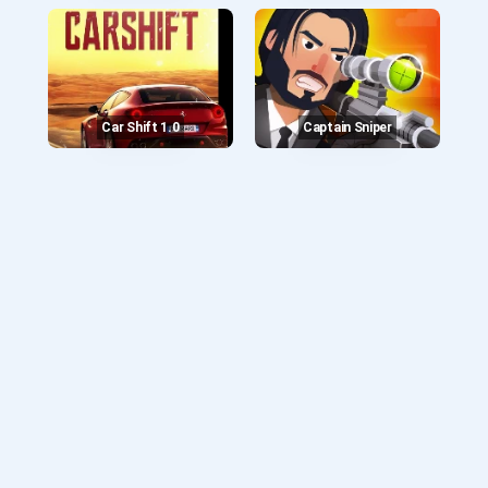
Car Shift 1.0
Captain Sniper