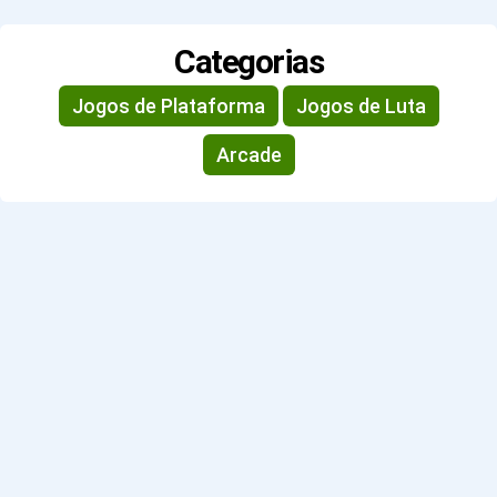
Categorias
Jogos de Plataforma
Jogos de Luta
Arcade