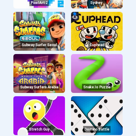
Pixel Art 2
Sydney
Subway Surfer Seoul
Cuphead
Subway Surfers Arabia
Snake.io Puzzle
Stretch Guy
Domino Battle