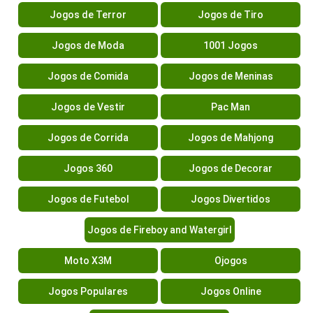
Jogos de Terror
Jogos de Tiro
Jogos de Moda
1001 Jogos
Jogos de Comida
Jogos de Meninas
Jogos de Vestir
Pac Man
Jogos de Corrida
Jogos de Mahjong
Jogos 360
Jogos de Decorar
Jogos de Futebol
Jogos Divertidos
Jogos de Fireboy and Watergirl
Moto X3M
Ojogos
Jogos Populares
Jogos Online