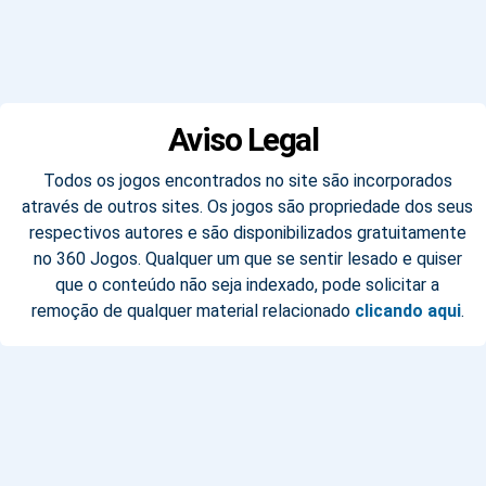
Aviso Legal
Todos os jogos encontrados no site são incorporados
através de outros sites. Os jogos são propriedade dos seus
respectivos autores e são disponibilizados gratuitamente
no 360 Jogos. Qualquer um que se sentir lesado e quiser
que o conteúdo não seja indexado, pode solicitar a
remoção de qualquer material relacionado
clicando aqui
.