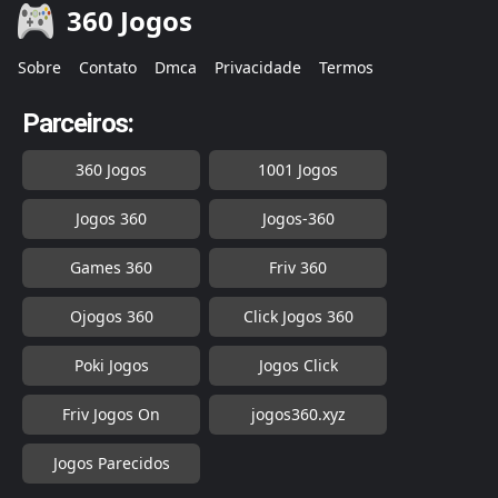
360 Jogos
Sobre
Contato
Dmca
Privacidade
Termos
Parceiros:
360 Jogos
1001 Jogos
Jogos 360
Jogos-360
Games 360
Friv 360
Ojogos 360
Click Jogos 360
Poki Jogos
Jogos Click
Friv Jogos On
jogos360.xyz
Jogos Parecidos