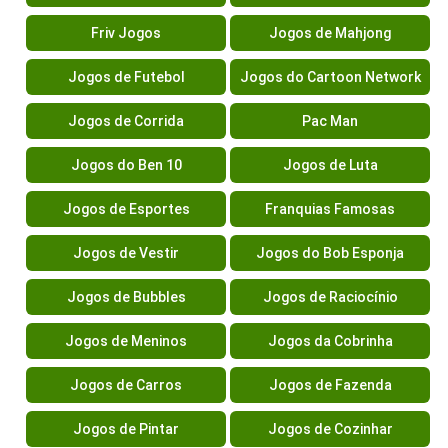
Friv Jogos
Jogos de Mahjong
Jogos de Futebol
Jogos do Cartoon Network
Jogos de Corrida
Pac Man
Jogos do Ben 10
Jogos de Luta
Jogos de Esportes
Franquias Famosas
Jogos de Vestir
Jogos do Bob Esponja
Jogos de Bubbles
Jogos de Raciocínio
Jogos de Meninos
Jogos da Cobrinha
Jogos de Carros
Jogos de Fazenda
Jogos de Pintar
Jogos de Cozinhar