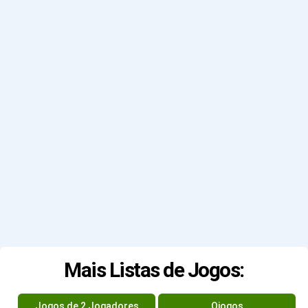
Mais Listas de Jogos:
Jogos de 2 Jogadores
Ojogos