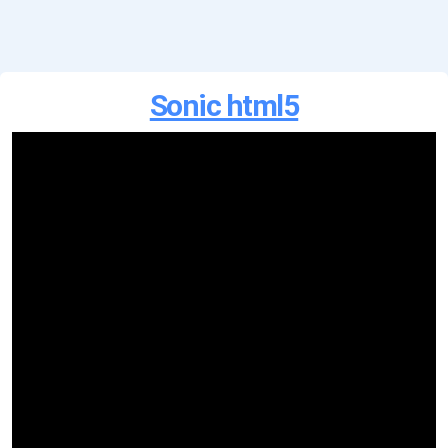
Sonic html5