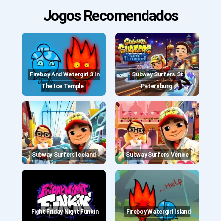
Jogos Recomendados
Fireboy And Watergirl 3 In
Subway Surfers St.
The Ice Temple
Petersburg
Subway Surfers Iceland
Subway Surfers Venice
Fight Friday Night Funkin
Fireboy Watergirl Island