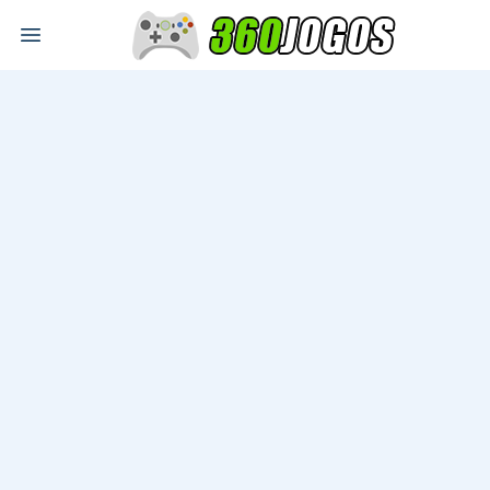
Open main menu