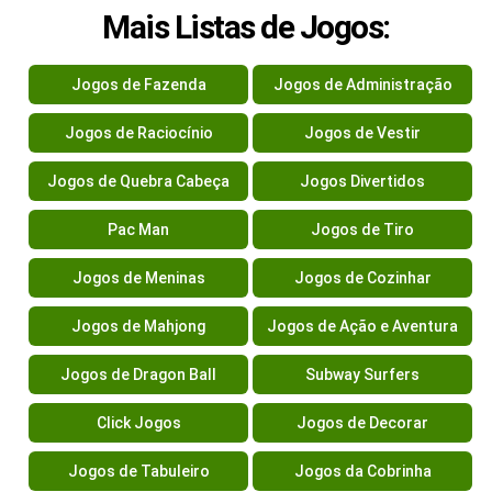
Mais Listas de Jogos:
Jogos de Fazenda
Jogos de Administração
Jogos de Raciocínio
Jogos de Vestir
Jogos de Quebra Cabeça
Jogos Divertidos
Pac Man
Jogos de Tiro
Jogos de Meninas
Jogos de Cozinhar
Jogos de Mahjong
Jogos de Ação e Aventura
Jogos de Dragon Ball
Subway Surfers
Click Jogos
Jogos de Decorar
Jogos de Tabuleiro
Jogos da Cobrinha