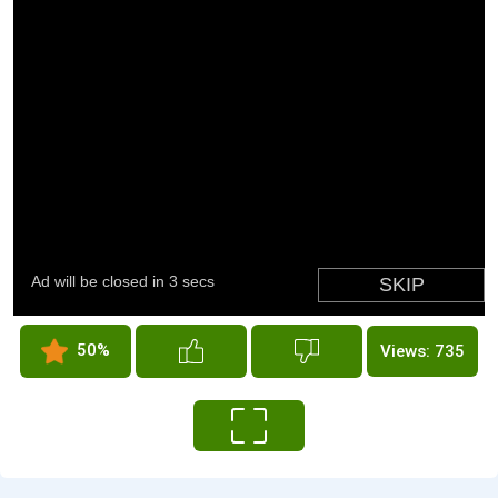
50%
Views: 735