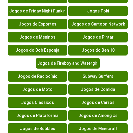
Jogos de Friday Night Funkin
Jogos Poki
Jogos de Esportes
Jogos do Cartoon Network
Jogos de Meninos
Jogos de Pintar
Jogos do Bob Esponja
Jogos do Ben 10
Jogos de Fireboy and Watergirl
Jogos de Raciocínio
Subway Surfers
Jogos de Moto
Jogos de Comida
Jogos Clássicos
Jogos de Carros
Jogos de Plataforma
Jogos de Among Us
Jogos de Bubbles
Jogos de Minecraft