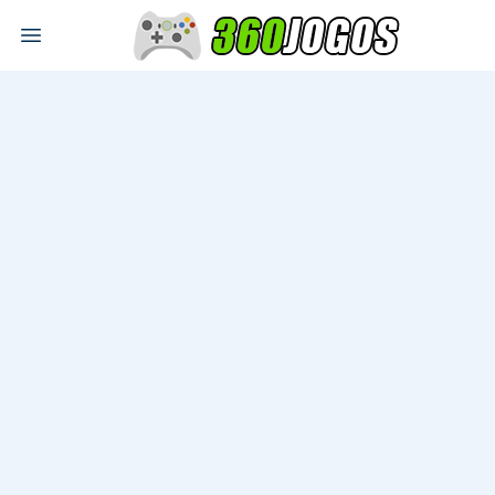
Open main menu