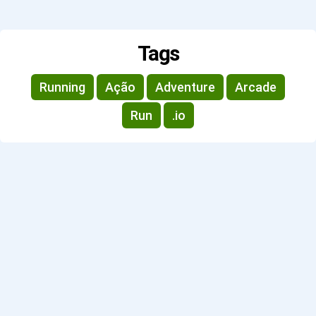
Tags
Running
Ação
Adventure
Arcade
Run
.io