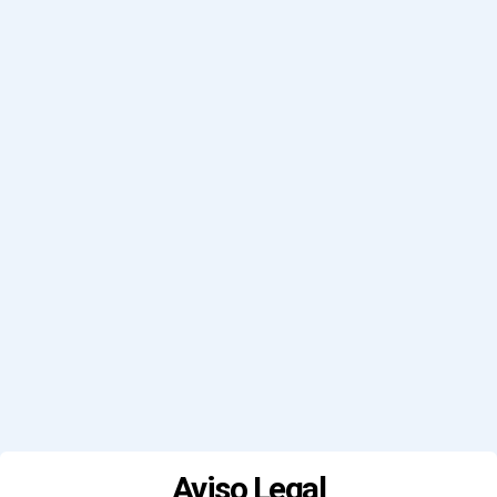
Aviso Legal