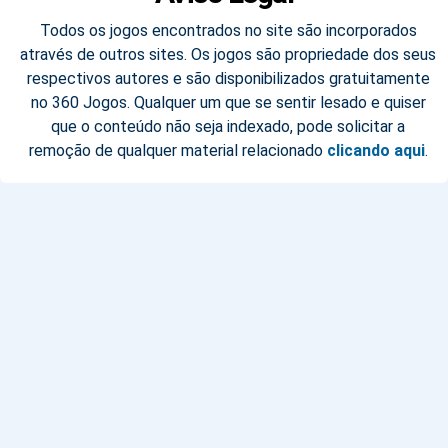
Todos os jogos encontrados no site são incorporados
através de outros sites. Os jogos são propriedade dos seus
respectivos autores e são disponibilizados gratuitamente
no 360 Jogos. Qualquer um que se sentir lesado e quiser
que o conteúdo não seja indexado, pode solicitar a
remoção de qualquer material relacionado
clicando aqui
.