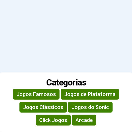
Categorias
Jogos Famosos
Jogos de Plataforma
Jogos Clássicos
Jogos do Sonic
Click Jogos
Arcade